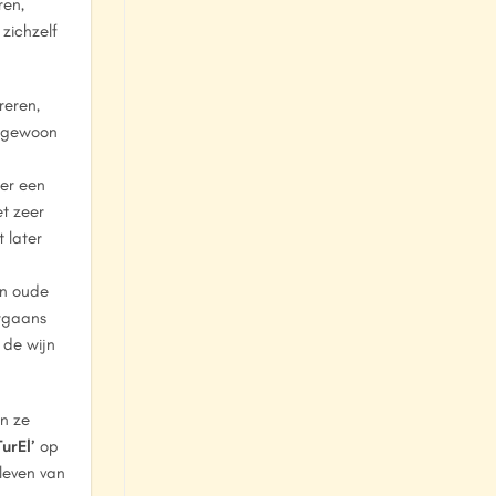
ren,
zichzelf
reren,
engewoon
der een
t zeer
 later
en oude
orgaans
 de wijn
jn ze
urEl’
op
 leven van