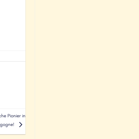
he Pionier in
rgogne!