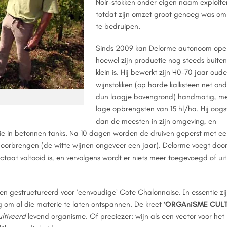
Noir-stokken onder eigen naam exploite
totdat zijn omzet groot genoeg was om 
te bedruipen.
Sinds 2009 kan Delorme autonoom ope
hoewel zijn productie nog steeds buit
klein is. Hij bewerkt zijn 40-70 jaar oude
wijnstokken (op harde kalksteen net on
dun laagje bovengrond) handmatig, me
lage opbrengsten van 15 hl/ha. Hij oogst
dan de meesten in zijn omgeving, en
ntie in betonnen tanks. Na 10 dagen worden de druiven geperst met e
doorbrengen (de witte wijnen ongeveer een jaar). Delorme voegt do
taat voltooid is, en vervolgens wordt er niets meer toegevoegd of uit
 gestructureerd voor ‘eenvoudige’ Cote Chalonnaise. In essentie zi
 om al die materie te laten ontspannen. De kreet
‘ORGAniSME CULT
ltiveerd
levend organisme. Of preciezer: wijn als een vector voor het