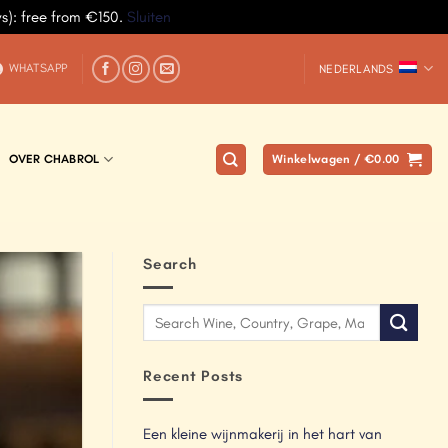
ys): free from €150.
Sluiten
WHATSAPP
NEDERLANDS
OVER CHABROL
Winkelwagen /
€
0.00
Search
Recent Posts
Een kleine wijnmakerij in het hart van