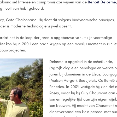
halonnaise! Intense en compromisloze wijnen van de
Benoit Delorme
og nooit van hebt gehoord.
y, Cote Chalonnaise. Hij doet dit volgens biodynamische principes,
lder is moderne technologie vrijwel absent.
doordat het in de loop der jaren is opgebouwd vanuit zijn voormalige
r kon hij in 2004 een baan krijgen op een moeilijk moment in zijn le
nbouwprojecten.
Delorme is opgeleid in de scheikunde,
(agro)biologie en oenologie en werkte o
jaren bij domeinen in de Elzas, Bourgo
(Maison Verget), Beaujolais, Californië 
Penedes. In 2004 vestigde hij zich defini
Rosey, waar hij bij Guy Chaumont aan 
kon en tegelijkertijd aan zijn eigen wijnb
kon bouwen. Hij mocht van Chaumont na
dienstverband een klein perceel met ou