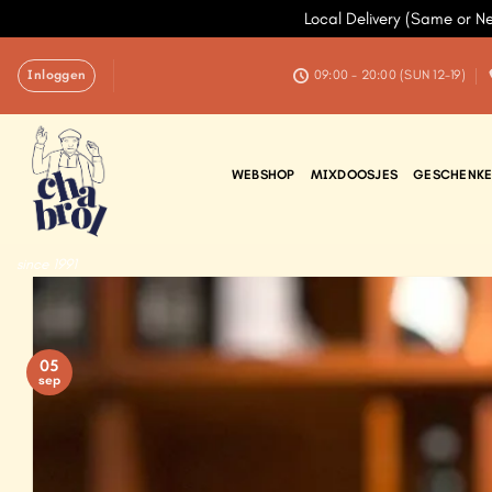
Local Delivery (Same or N
Ga
Inloggen
naar
09:00 - 20:00 (SUN 12-19)
inhoud
WEBSHOP
MIXDOOSJES
GESCHENKE
since 1991
05
sep