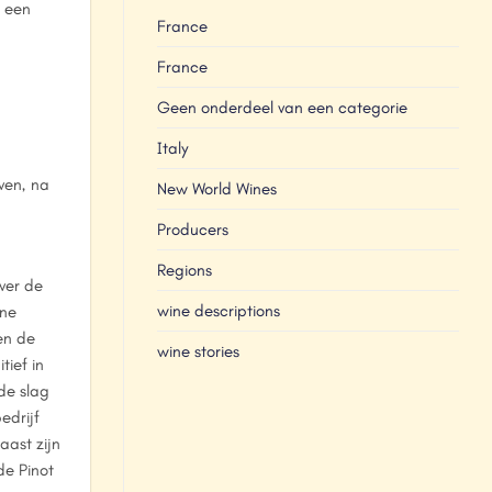
, een
France
France
Geen onderdeel van een categorie
Italy
ven, na
New World Wines
Producers
Regions
ver de
wine descriptions
gne
en de
wine stories
tief in
de slag
edrijf
ast zijn
de Pinot