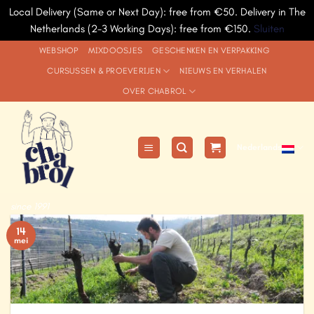
Local Delivery (Same or Next Day): free from €50. Delivery in The
Netherlands (2-3 Working Days): free from €150.
Sluiten
Ga
WEBSHOP
MIXDOOSJES
GESCHENKEN EN VERPAKKING
naar
CURSUSSEN & PROEVERIJEN
NIEUWS EN VERHALEN
inhoud
OVER CHABROL
Nederlands
since 1991
14
mei