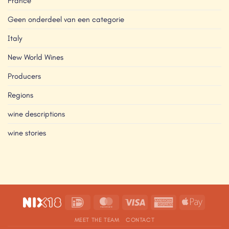
France
Geen onderdeel van een categorie
Italy
New World Wines
Producers
Regions
wine descriptions
wine stories
IDeal
MasterCard
Visa
American
Apple
Express
Pay
MEET THE TEAM
CONTACT