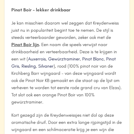
Pinot Boir – lekker drinkbaar
Je kan misschien daarom wel zeggen dat Kreydenweiss
juist nu in populariteit begint toe te nemen. De stijl is
steeds verteerbaarder geworden, zeker ook met de
Pinot Boir lijn
.
Een naam die speels verwijst naar
drinkbaarheid en verteerbaarheid. Deze is te krijgen in
een wit (
Auxerrois
,
Gewürztraminer
,
Pinot Blanc
,
Pinot
Gris
,
Riesling
,
Silvaner
), rood (100% pinot noir van de
Kirchberg Barr wijngaard – van deze wijngaard wordt
ook de Pinot Noir KB gemaakt en die staat op de lijst om
verheven te worden tot eerste rode grand cru van Elzas).
Tot slot ook een orange Pinot Boir van 100%
gewürztraminer.
Kort gezegd zijn de Kreydenweissjes niet dol op deze
aromatische druif. Door een extra lange rijpingstijd in de
wijngaard en een schilmaceratie krijg je een wijn die