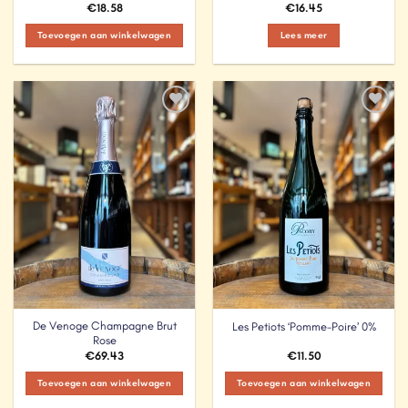
€
18.58
€
16.45
Toevoegen aan winkelwagen
Lees meer
Add to
Add to
Wishlist
Wishlist
De Venoge Champagne Brut
Les Petiots ‘Pomme-Poire’ 0%
Rose
€
69.43
€
11.50
Toevoegen aan winkelwagen
Toevoegen aan winkelwagen