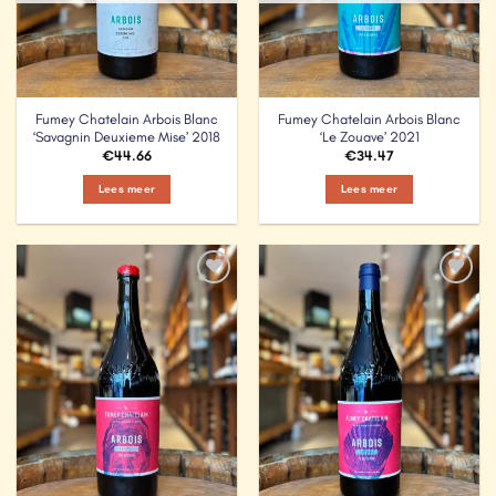
Fumey Chatelain Arbois Blanc
Fumey Chatelain Arbois Blanc
‘Savagnin Deuxieme Mise’ 2018
‘Le Zouave’ 2021
€
44.66
€
34.47
Lees meer
Lees meer
Add to
Add to
Wishlist
Wishlist