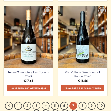
Add to
Add to
Wishlist
Wishlist
Terre d’Amandiers ‘Les Flacons’
Vila Voltaire ‘Puech Auriol’
2024
Rouge 2020
€
17.63
€
16.66
Toevoegen aan winkelwagen
Toevoegen aan winkelwagen
1
2
3
4
5
6
7
8
9
10