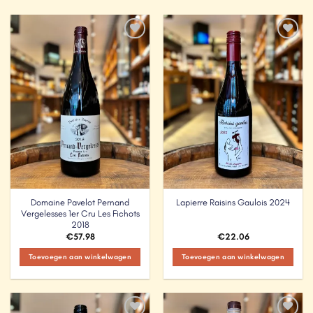
Add to
Add to
Wishlist
Wishlist
Domaine Pavelot Pernand
Lapierre Raisins Gaulois 2024
Vergelesses 1er Cru Les Fichots
2018
€
57.98
€
22.06
Toevoegen aan winkelwagen
Toevoegen aan winkelwagen