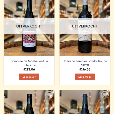
Add to
Add to
Wishlist
Wishlist
UITVERKOCHT
UITVERKOCHT
Domaine de Montaillant La
Domaine Tempier Bandol Rouge
Table 2020
2020
€
23.06
€
56.36
Lees meer
Lees meer
Add to
Add to
Wishlist
Wishlist