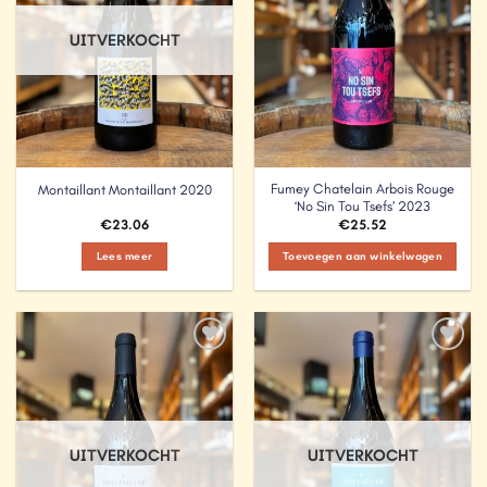
UITVERKOCHT
Fumey Chatelain Arbois Rouge
Montaillant Montaillant 2020
‘No Sin Tou Tsefs’ 2023
€
23.06
€
25.52
Lees meer
Toevoegen aan winkelwagen
Add to
Add to
Wishlist
Wishlist
UITVERKOCHT
UITVERKOCHT