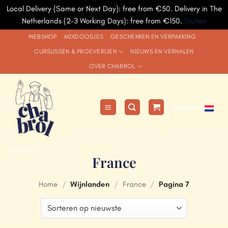
Local Delivery (Same or Next Day): free from €50. Delivery in The
Netherlands (2-3 Working Days): free from €150.
Sluiten
Ga
WEBSHOP
MIXDOOSJES
GESCHENKEN EN VERPAKKING
naar
CURSUSSEN & PROEVERIJEN
NIEUWS EN VERHALEN
inhoud
OVER CHABROL
Nederlands
since 1991
France
Home
/
Wijnlanden
/
France
/
Pagina 7