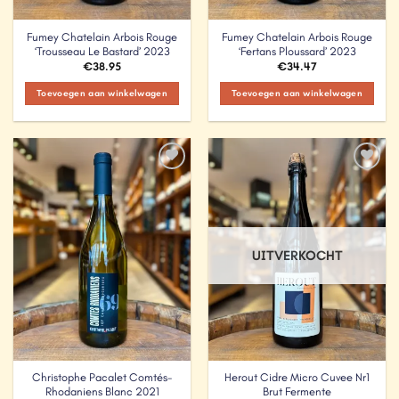
Fumey Chatelain Arbois Rouge
Fumey Chatelain Arbois Rouge
‘Trousseau Le Bastard’ 2023
‘Fertans Ploussard’ 2023
€
38.95
€
34.47
Toevoegen aan winkelwagen
Toevoegen aan winkelwagen
Add to
Add to
Wishlist
Wishlist
UITVERKOCHT
Christophe Pacalet Comtés-
Herout Cidre Micro Cuvee Nr1
Rhodaniens Blanc 2021
Brut Fermente