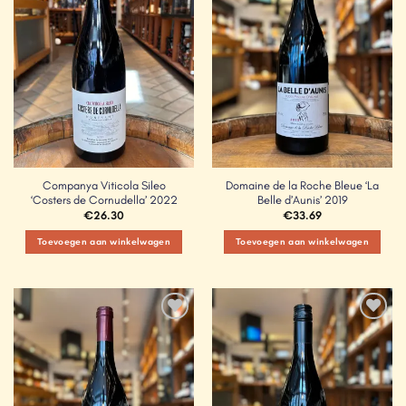
Companya Viticola Sileo
Domaine de la Roche Bleue ‘La
‘Costers de Cornudella’ 2022
Belle d’Aunis’ 2019
€
26.30
€
33.69
Toevoegen aan winkelwagen
Toevoegen aan winkelwagen
Add to
Add to
Wishlist
Wishlist