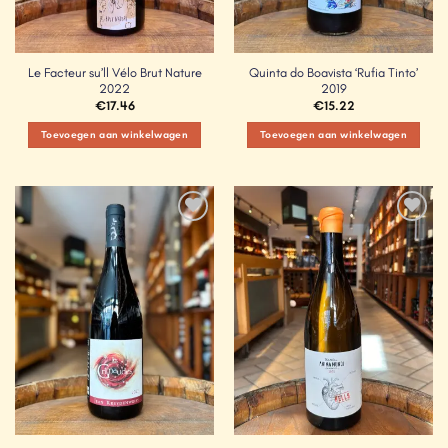
Le Facteur su’ll Vélo Brut Nature
Quinta do Boavista ‘Rufia Tinto’
2022
2019
€
17.46
€
15.22
Toevoegen aan winkelwagen
Toevoegen aan winkelwagen
Add to
Add to
Wishlist
Wishlist