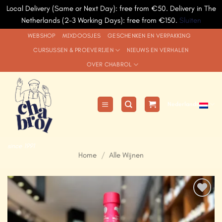
Local Delivery (Same or Next Day): free from €50. Delivery in The
Netherlands (2-3 Working Days): free from €150.
Sluiten
Ga
WEBSHOP
MIXDOOSJES
GESCHENKEN EN VERPAKKING
naar
CURSUSSEN & PROEVERIJEN
NIEUWS EN VERHALEN
inhoud
OVER CHABROL
Nederlands
since 1991
Home
/
Alle Wijnen
Add to
Wishlist