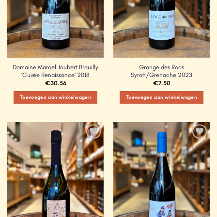
Domaine Marcel Joubert Brouilly
Grange des Rocs
‘Cuvée Renaissance’ 2018
Syrah/Grenache 2023
€
30.56
€
7.50
Toevoegen aan winkelwagen
Toevoegen aan winkelwagen
Add to
Add to
Wishlist
Wishlist