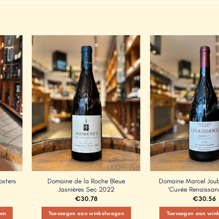
Add to
Add to
Wishlist
Wishlist
osters
Domaine de la Roche Bleue
Domaine Marcel Joube
Jasnières Sec 2022
‘Cuvée Renaissan
€
30.78
€
30.56
en
Toevoegen aan winkelwagen
Toevoegen aan win