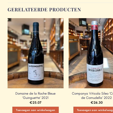
GERELATEERDE PRODUCTEN
Add to
Wishlist
Domaine de la Roche Bleue
Companya Viticola Sileo ‘C
‘Guinguette’ 2021
de Cornudella’ 2022
€
25.07
€
26.30
Toevoegen aan winkelwagen
Toevoegen aan winkelwag