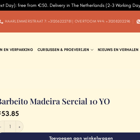
ext Day): free from €50. Delivery in The Netherlands (2-3 Working Da
HAARLEMMERSTRAAT 7: +31206222781 | OVERTOOM 444: +31208202296
N EN VERPAKKING
CURSUSSEN & PROEVERIJEN
NIEUWS EN VERHALEN
Barbeito Madeira Sercial 10 YO
53.85
€
arbeito Madeira Sercial 10 YO aantal
Toevoegen aan winkelwagen