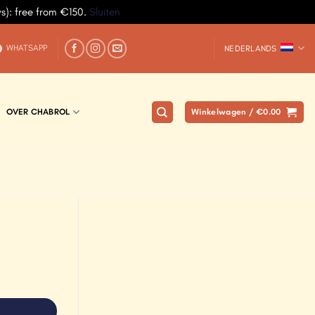
ys): free from €150.
Sluiten
WHATSAPP
NEDERLANDS
OVER CHABROL
Winkelwagen /
€
0.00