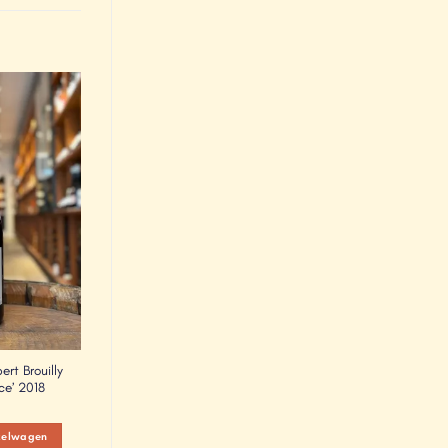
Add to
Wishlist
rt Brouilly
ce’ 2018
kelwagen