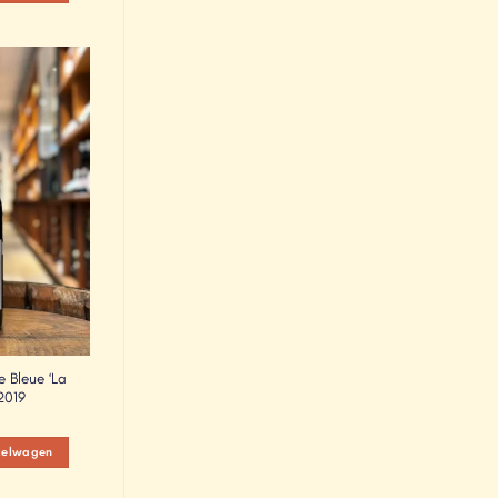
Add to
Wishlist
 Bleue ‘La
 2019
kelwagen