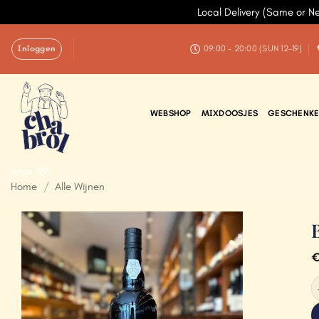
Local Delivery (Same or N
Ga
Inloggen
naar
09:00 - 20:00 (SUN 12-19)
inhoud
WEBSHOP
MIXDOOSJES
GESCHENKE
since 1991
Home
/
Alle Wijnen
Add to
Wishlist
B