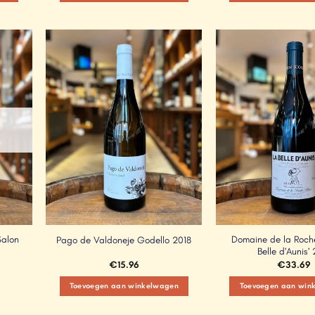
Add to
Add to
Wishlist
Wishlist
Salon
Domaine de la Roche
Pago de Valdoneje Godello 2018
Belle d’Aunis’
€
15.96
€
33.69
Toevoegen aan winkelwagen
Toevoegen aan win