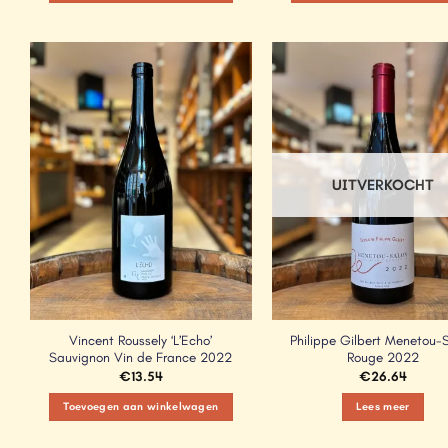
Add to
Wishlist
UITVERKOCHT
Vincent Roussely ‘L’Echo’
Philippe Gilbert Menetou-
Sauvignon Vin de France 2022
Rouge 2022
€
13.54
€
26.64
Toevoegen aan winkelwagen
Lees meer