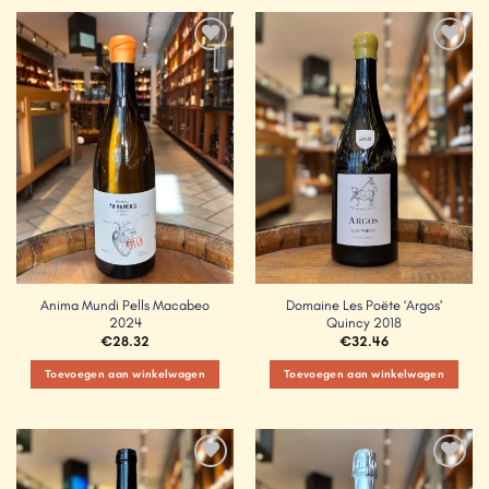
Add to
Add to
Wishlist
Wishlist
Anima Mundi Pells Macabeo
Domaine Les Poëte ‘Argos’
2024
Quincy 2018
€
28.32
€
32.46
Toevoegen aan winkelwagen
Toevoegen aan winkelwagen
Add to
Add to