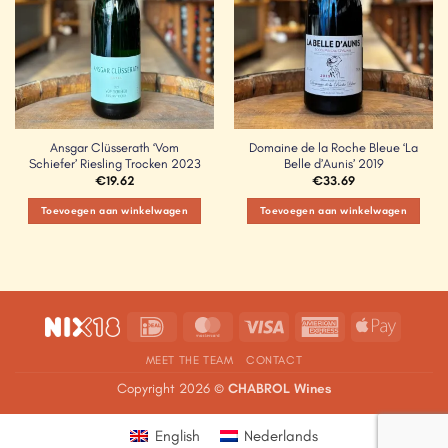
Ansgar Clüsserath ‘Vom
Domaine de la Roche Bleue ‘La
Schiefer’ Riesling Trocken 2023
Belle d’Aunis’ 2019
€
19.62
€
33.69
Toevoegen aan winkelwagen
Toevoegen aan winkelwagen
IDeal
MasterCard
Visa
American
Apple
Express
Pay
MEET THE TEAM
CONTACT
Copyright 2026 ©
CHABROL Wines
English
Nederlands