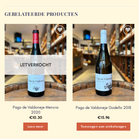
GERELATEERDE PRODUCTEN
Add to
Add to
Wishlist
Wishlist
UITVERKOCHT
Pago de Valdoneje Mencia
Pago de Valdoneje Godello 2018
2020
€
10.30
€
15.96
Lees meer
Toevoegen aan winkelwagen