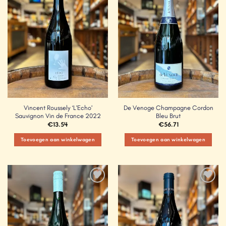
Wishlist
Wishlist
Vincent Roussely ‘L’Echo’
De Venoge Champagne Cordon
Sauvignon Vin de France 2022
Bleu Brut
€
13.54
€
56.71
Toevoegen aan winkelwagen
Toevoegen aan winkelwagen
Add to
Add to
Wishlist
Wishlist