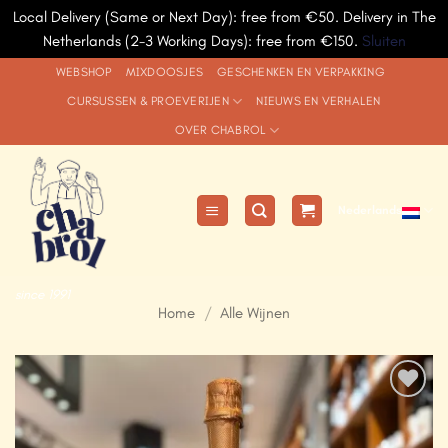
Local Delivery (Same or Next Day): free from €50. Delivery in The
Netherlands (2-3 Working Days): free from €150.
Sluiten
Ga
WEBSHOP
MIXDOOSJES
GESCHENKEN EN VERPAKKING
naar
CURSUSSEN & PROEVERIJEN
NIEUWS EN VERHALEN
inhoud
OVER CHABROL
Nederlands
since 1991
Home
/
Alle Wijnen
Add to
Wishlist