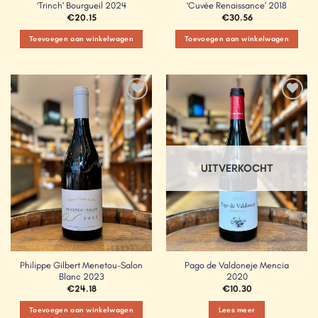
‘Trinch’ Bourgueil 2024
‘Cuvée Renaissance’ 2018
€
20.15
€
30.56
Toevoegen aan winkelwagen
Toevoegen aan winkelwagen
Add to
Add to
Wishlist
Wishlist
UITVERKOCHT
Philippe Gilbert Menetou-Salon
Pago de Valdoneje Mencia
Blanc 2023
2020
€
24.18
€
10.30
Toevoegen aan winkelwagen
Lees meer