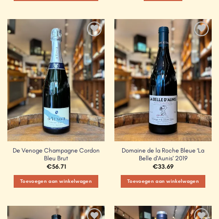
Add to
Add to
Wishlist
Wishlist
De Venoge Champagne Cordon
Domaine de la Roche Bleue ‘La
Bleu Brut
Belle d’Aunis’ 2019
€
56.71
€
33.69
Toevoegen aan winkelwagen
Toevoegen aan winkelwagen