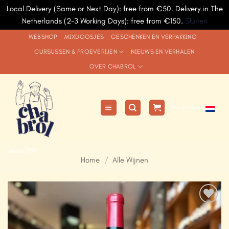
Local Delivery (Same or Next Day): free from €50. Delivery in The
Netherlands (2-3 Working Days): free from €150.
Sluiten
Ga
WEBSHOP
MIXDOOSJES
GESCHENKEN EN VERPAKKING
naar
CURSUSSEN & PROEVERIJEN
NIEUWS EN VERHALEN
inhoud
OVER CHABROL
Nederlands
since 1991
Home
/
Alle Wijnen
Add to
Wishlist