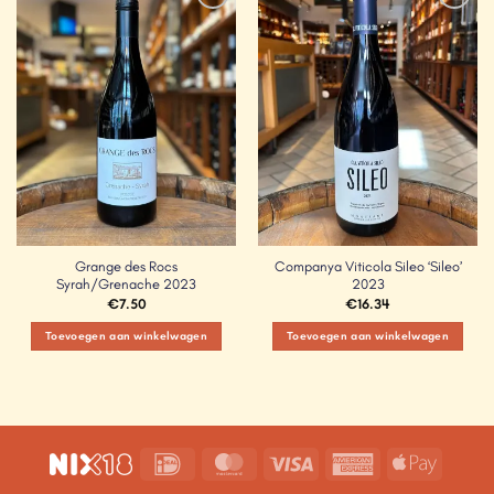
Add to
Add to
Wishlist
Wishlist
Grange des Rocs
Companya Viticola Sileo ‘Sileo’
Syrah/Grenache 2023
2023
€
7.50
€
16.34
Toevoegen aan winkelwagen
Toevoegen aan winkelwagen
IDeal
MasterCard
Visa
American
Apple
Express
Pay