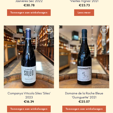
Jasnières Sec 2022
‘Vieilles Vignes’ 2021
€
30.78
€
23.73
Toevoegen aan winkelwagen
Lees meer
Add to
Add to
Wishlist
Wishlist
Companya Viticola Sileo ‘Sileo’
Domaine de la Roche Bleue
2023
‘Guinguette’ 2021
€
16.34
€
25.07
Toevoegen aan winkelwagen
Toevoegen aan winkelwagen