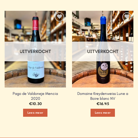
Add to
Add to
Wishlist
Wishlist
UITVERKOCHT
UITVERKOCHT
Pago de Valdoneje Mencia
Domaine Kreydenweiss Lune a
2020
Boire blanc NV
€
10.30
€
16.45
Lees meer
Lees meer