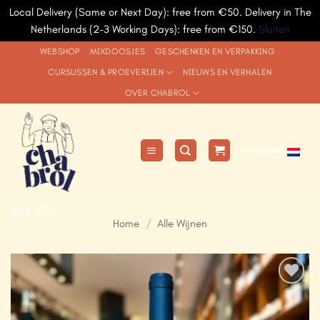
Local Delivery (Same or Next Day): free from €50. Delivery in The
Netherlands (2-3 Working Days): free from €150.
Sluiten
Ga
WEBSHOP
MIXDOOSJES
GESCHENKEN EN VERPAKKING
naar
CURSUSSEN & PROEVERIJEN
NIEUWS EN VERHALEN
inhoud
OVER CHABROL
Nederlands
since 1991
Home
/
Alle Wijnen
Add to
Wishlist