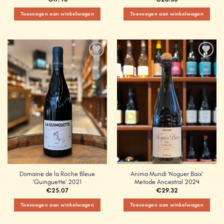
Toevoegen aan winkelwagen
Toevoegen aan winkelwagen
Add to
Add to
Wishlist
Wishlist
Domaine de la Roche Bleue
Anima Mundi ‘Noguer Baix’
‘Guinguette’ 2021
Metode Ancestral 2024
€
25.07
€
29.32
Toevoegen aan winkelwagen
Toevoegen aan winkelwagen