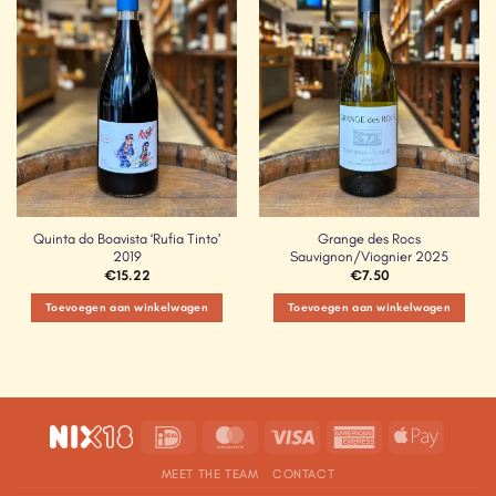
Wishlist
Wishlist
Quinta do Boavista ‘Rufia Tinto’
Grange des Rocs
2019
Sauvignon/Viognier 2025
€
15.22
€
7.50
Toevoegen aan winkelwagen
Toevoegen aan winkelwagen
IDeal
MasterCard
Visa
American
Apple
Express
Pay
MEET THE TEAM
CONTACT