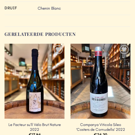
DRUIF
Chenin Blanc
GERELATEERDE PRODUCTEN
Add to
Add to
Wishlist
Wishlist
Le Facteur su’ll Vélo Brut Nature
Companya Viticola Sileo
2022
‘Costers de Cornudella’ 2022
€
17.46
€
26.30