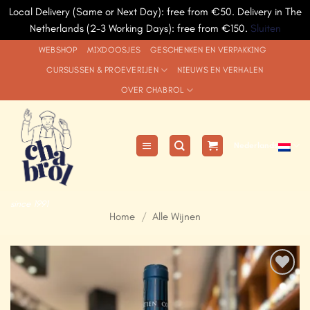
Local Delivery (Same or Next Day): free from €50. Delivery in The
Netherlands (2-3 Working Days): free from €150.
Sluiten
Ga
WEBSHOP
MIXDOOSJES
GESCHENKEN EN VERPAKKING
naar
CURSUSSEN & PROEVERIJEN
NIEUWS EN VERHALEN
inhoud
OVER CHABROL
Nederlands
since 1991
Home
/
Alle Wijnen
Add to
Wishlist