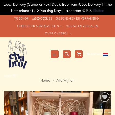
Local Delivery (Same or Next Day): free from €50. Delivery in The
Netherlands (2-3 Working Days): free from €150.
Sluiten
Ga
WEBSHOP
MIXDOOSJES
GESCHENKEN EN VERPAKKING
naar
CURSUSSEN & PROEVERIJEN
NIEUWS EN VERHALEN
inhoud
OVER CHABROL
Nederlands
since 1991
Home
/
Alle Wijnen
Add to
Wishlist