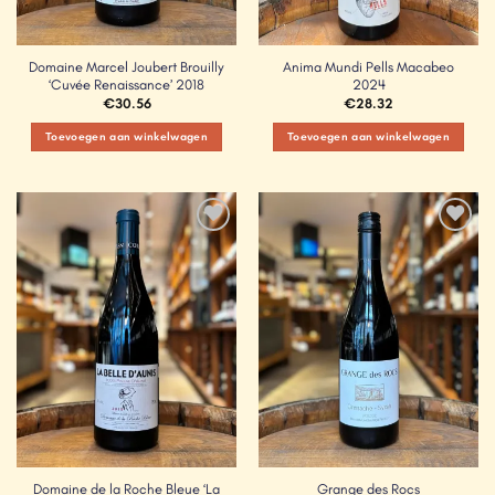
Domaine Marcel Joubert Brouilly
Anima Mundi Pells Macabeo
‘Cuvée Renaissance’ 2018
2024
€
30.56
€
28.32
Toevoegen aan winkelwagen
Toevoegen aan winkelwagen
Add to
Add to
Wishlist
Wishlist
Domaine de la Roche Bleue ‘La
Grange des Rocs