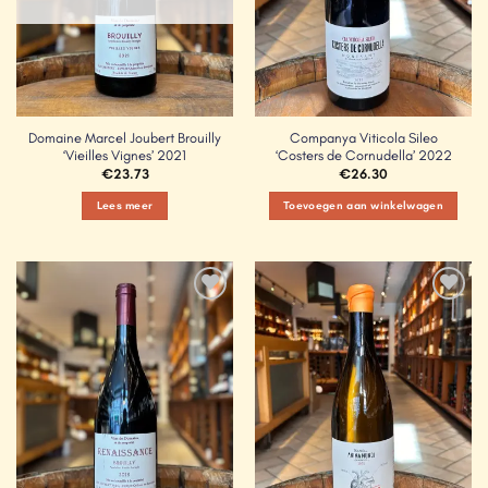
Domaine Marcel Joubert Brouilly
Companya Viticola Sileo
‘Vieilles Vignes’ 2021
‘Costers de Cornudella’ 2022
€
23.73
€
26.30
Lees meer
Toevoegen aan winkelwagen
Add to
Add to
Wishlist
Wishlist