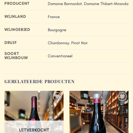
PRODUCENT
Domaine Bonnardot
,
Domaine Thibert-Miranda
WIJNLAND
France
WIJNGEBIED
Bourgogne
DRUIF
Chardonnay
,
Pinot Noir
SOORT
Conventioneel
WIJNBOUW
GERELATEERDE PRODUCTEN
Add to
Add to
Wishlist
Wishlist
UITVERKOCHT