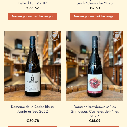
Belle d’Aunis’ 2019
Syrah/Grenache 2023
€
33.69
€
7.50
Toevoegen aan winkelwagen
Toevoegen aan winkelwagen
Add to
Add to
Wishlist
Wishlist
Domaine de la Roche Bleue
Domaine Kreydenweiss ‘Les
Jasnières Sec 2022
Grimaudes’ Costières de Nîmes
2022
€
30.78
€
15.09