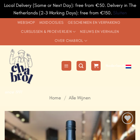
Local Delivery (Same or Next Day): free from €50. Delivery in The
Netherlands (2-3 Working Days): free from €150.
Sluiten
Ga
WEBSHOP
MIXDOOSJES
GESCHENKEN EN VERPAKKING
naar
CURSUSSEN & PROEVERIJEN
NIEUWS EN VERHALEN
inhoud
OVER CHABROL
Nederlands
since 1991
Home
/
Alle Wijnen
Add to
Wishlist