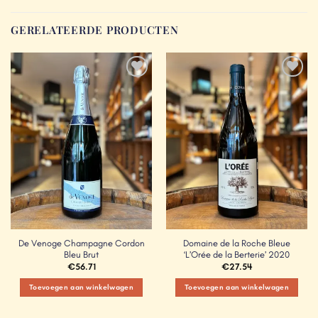
GERELATEERDE PRODUCTEN
Add to
Add to
Wishlist
Wishlist
De Venoge Champagne Cordon
Domaine de la Roche Bleue
Bleu Brut
‘L’Orée de la Berterie’ 2020
€
56.71
€
27.54
Toevoegen aan winkelwagen
Toevoegen aan winkelwagen