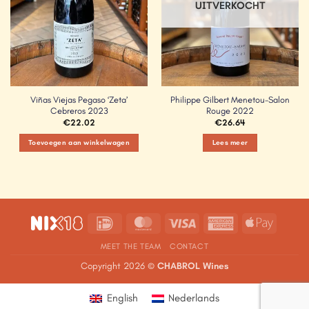
UITVERKOCHT
Viñas Viejas Pegaso ‘Zeta’
Philippe Gilbert Menetou-Salon
Cebreros 2023
Rouge 2022
€
22.02
€
26.64
Toevoegen aan winkelwagen
Lees meer
IDeal
MasterCard
Visa
American
Apple
Express
Pay
MEET THE TEAM
CONTACT
Copyright 2026 ©
CHABROL Wines
English
Nederlands