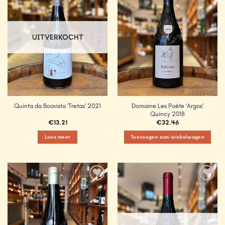
Wishlist
Wishlist
UITVERKOCHT
Domaine Les Poëte ‘Argos’
Quinta da Boavista ‘Tretas’ 2021
Quincy 2018
€
13.21
€
32.46
Lees meer
Toevoegen aan winkelwagen
Add to
Add to
Wishlist
Wishlist