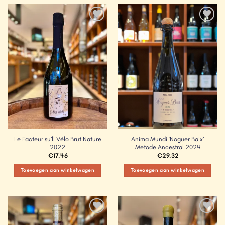
Add to
Add to
Wishlist
Wishlist
Le Facteur su’ll Vélo Brut Nature
Anima Mundi ‘Noguer Baix’
2022
Metode Ancestral 2024
€
17.46
€
29.32
Toevoegen aan winkelwagen
Toevoegen aan winkelwagen
Add to
Add to