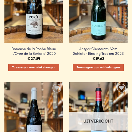
Domaine de la Roche Bleue
Ansgar Clüsserath ‘Vom
‘L’Orée de la Berterie’ 2020
Schiefer’ Riesling Trocken 2023
€
27.54
€
19.62
Toevoegen aan winkelwagen
Toevoegen aan winkelwagen
Add to
Add to
Wishlist
Wishlist
UITVERKOCHT