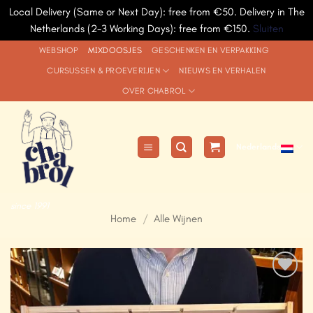
Local Delivery (Same or Next Day): free from €50. Delivery in The
Netherlands (2-3 Working Days): free from €150.
Sluiten
Ga
WEBSHOP
MIXDOOSJES
GESCHENKEN EN VERPAKKING
naar
CURSUSSEN & PROEVERIJEN
NIEUWS EN VERHALEN
inhoud
OVER CHABROL
Nederlands
since 1991
Home
/
Alle Wijnen
Add to
Wishlist