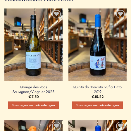
Add to
Add to
Wishlist
Wishlist
Grange des Rocs
Quinta do Boavista ‘Rufia Tinto’
Sauvignon/Viognier 2025
2019
€
7.50
€
15.22
Toevoegen aan winkelwagen
Toevoegen aan winkelwagen