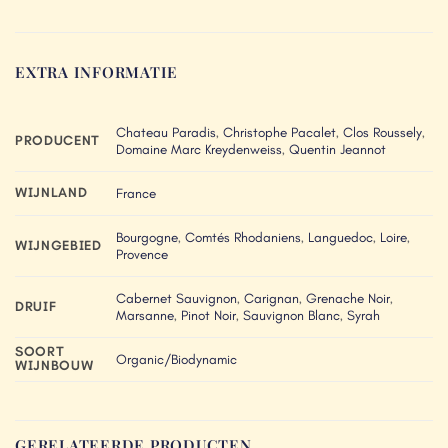
EXTRA INFORMATIE
Chateau Paradis
,
Christophe Pacalet
,
Clos Roussely
,
PRODUCENT
Domaine Marc Kreydenweiss
,
Quentin Jeannot
WIJNLAND
France
Bourgogne
,
Comtés Rhodaniens
,
Languedoc
,
Loire
,
WIJNGEBIED
Provence
Cabernet Sauvignon
,
Carignan
,
Grenache Noir
,
DRUIF
Marsanne
,
Pinot Noir
,
Sauvignon Blanc
,
Syrah
SOORT
Organic/Biodynamic
WIJNBOUW
GERELATEERDE PRODUCTEN