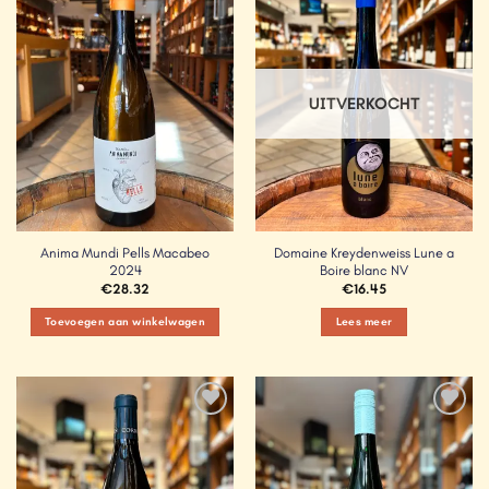
Add to
Add to
Wishlist
Wishlist
UITVERKOCHT
Anima Mundi Pells Macabeo
Domaine Kreydenweiss Lune a
2024
Boire blanc NV
€
28.32
€
16.45
Toevoegen aan winkelwagen
Lees meer
Add to
Add to
Wishlist
Wishlist