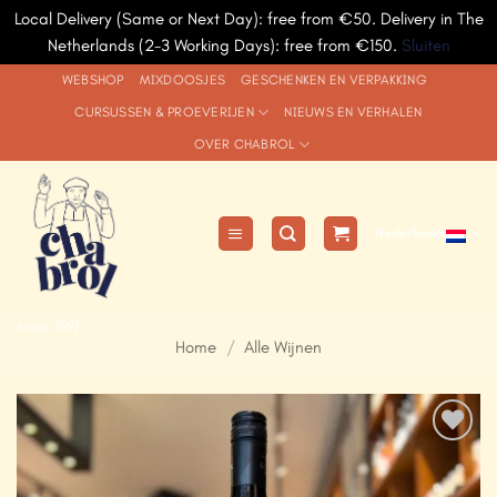
Local Delivery (Same or Next Day): free from €50. Delivery in The
Netherlands (2-3 Working Days): free from €150.
Sluiten
Ga
WEBSHOP
MIXDOOSJES
GESCHENKEN EN VERPAKKING
naar
CURSUSSEN & PROEVERIJEN
NIEUWS EN VERHALEN
inhoud
OVER CHABROL
Nederlands
since 1991
Home
/
Alle Wijnen
Add to
Wishlist