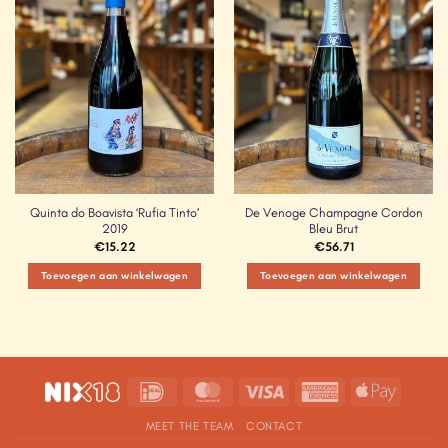
Wishlist
Wishlist
Quinta do Boavista ‘Rufia Tinto’
De Venoge Champagne Cordon
2019
Bleu Brut
€
15.22
€
56.71
Toevoegen aan winkelwagen
Toevoegen aan winkelwagen
IDeal
MasterCard
Visa
American
Apple
Express
Pay
MEET THE TEAM
CONTACT