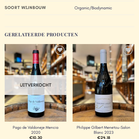
SOORT WIJNBOUW
Organic/Biodynamic
GERELATEERDE PRODUCTEN
Add to
Add to
Wishlist
Wishlist
UITVERKOCHT
Pago de Valdoneje Mencia
Philippe Gilbert Menetou-Salon
2020
Blanc 2023
€
10.30
€
24.18