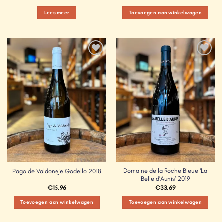
Lees meer
Toevoegen aan winkelwagen
Add to
Add to
Wishlist
Wishlist
Domaine de la Roche Bleue ‘La
Pago de Valdoneje Godello 2018
Belle d’Aunis’ 2019
€
15.96
€
33.69
Toevoegen aan winkelwagen
Toevoegen aan winkelwagen