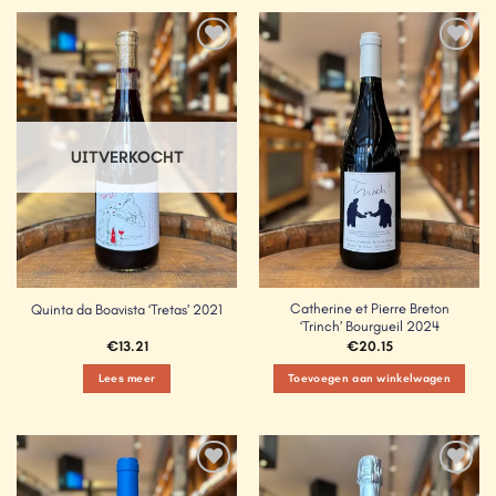
Add to
Add to
Wishlist
Wishlist
UITVERKOCHT
Catherine et Pierre Breton
Quinta da Boavista ‘Tretas’ 2021
‘Trinch’ Bourgueil 2024
€
13.21
€
20.15
Lees meer
Toevoegen aan winkelwagen
Add to
Add to