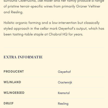
surround Oberfucha, Ilse Maier and her family produce a range
of pristine terroir-specific wines from primarily Grüner Veltiner
and Riesling.
Holistic organic farming and a low-intervention but classically
styled approach in the cellar mark Geyerhof’s output, which has
been tasting-table staple at Chabrol HQ for years.
EXTRA INFORMATIE
PRODUCENT
Geyerhof
WIJNLAND
Oostenrijk
WIJNGEBIED
Kremstal
DRUIF
Riesling