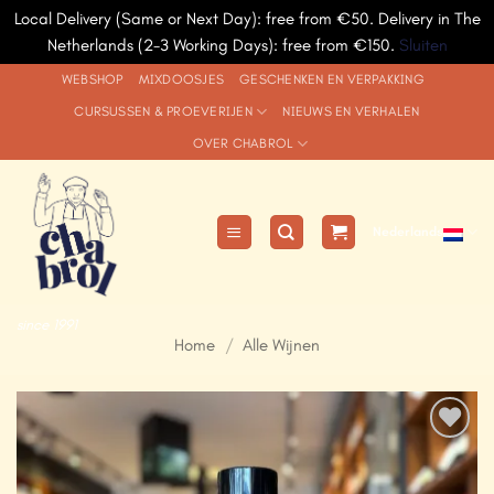
Local Delivery (Same or Next Day): free from €50. Delivery in The
Netherlands (2-3 Working Days): free from €150.
Sluiten
Ga
WEBSHOP
MIXDOOSJES
GESCHENKEN EN VERPAKKING
naar
CURSUSSEN & PROEVERIJEN
NIEUWS EN VERHALEN
inhoud
OVER CHABROL
Nederlands
since 1991
Home
/
Alle Wijnen
Add to
Wishlist