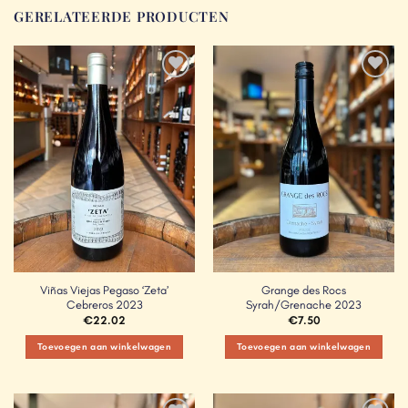
GERELATEERDE PRODUCTEN
Add to
Add to
Wishlist
Wishlist
Viñas Viejas Pegaso ‘Zeta’
Grange des Rocs
Cebreros 2023
Syrah/Grenache 2023
€
22.02
€
7.50
Toevoegen aan winkelwagen
Toevoegen aan winkelwagen