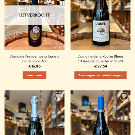
UITVERKOCHT
Domaine Kreydenweiss Lune a
Domaine de la Roche Bleue
Boire blanc NV
‘L’Orée de la Berterie’ 2020
€
16.45
€
27.54
Lees meer
Toevoegen aan winkelwagen
Add to
Add to
Wishlist
Wishlist