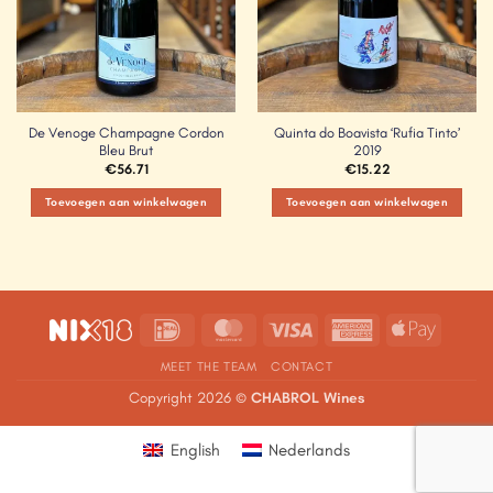
De Venoge Champagne Cordon
Quinta do Boavista ‘Rufia Tinto’
Bleu Brut
2019
€
56.71
€
15.22
Toevoegen aan winkelwagen
Toevoegen aan winkelwagen
IDeal
MasterCard
Visa
American
Apple
Express
Pay
MEET THE TEAM
CONTACT
Copyright 2026 ©
CHABROL Wines
English
Nederlands