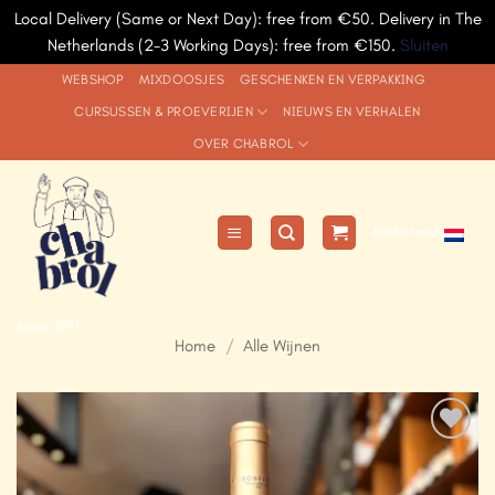
Local Delivery (Same or Next Day): free from €50. Delivery in The
Netherlands (2-3 Working Days): free from €150.
Sluiten
Ga
WEBSHOP
MIXDOOSJES
GESCHENKEN EN VERPAKKING
naar
CURSUSSEN & PROEVERIJEN
NIEUWS EN VERHALEN
inhoud
OVER CHABROL
Nederlands
since 1991
Home
/
Alle Wijnen
Add to
Wishlist