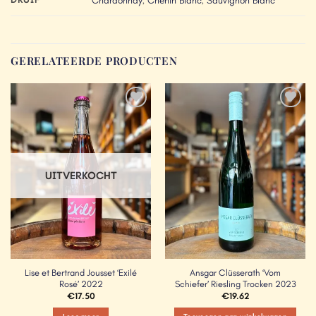
Chardonnay
,
Chenin Blanc
,
Sauvignon Blanc
GERELATEERDE PRODUCTEN
Add to
Add to
Wishlist
Wishlist
UITVERKOCHT
Lise et Bertrand Jousset ‘Exilé
Ansgar Clüsserath ‘Vom
Rosé’ 2022
Schiefer’ Riesling Trocken 2023
€
17.50
€
19.62