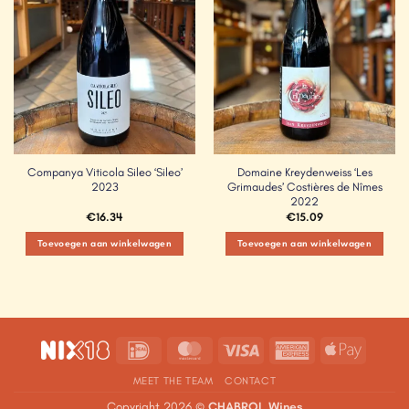
Companya Viticola Sileo ‘Sileo’
Domaine Kreydenweiss ‘Les
2023
Grimaudes’ Costières de Nîmes
2022
€
16.34
€
15.09
Toevoegen aan winkelwagen
Toevoegen aan winkelwagen
IDeal
MasterCard
Visa
American
Apple
Express
Pay
MEET THE TEAM
CONTACT
Copyright 2026 ©
CHABROL Wines