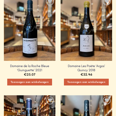
Add to
Add to
Wishlist
Wishlist
Domaine de la Roche Bleue
Domaine Les Poëte ‘Argos’
‘Guinguette’ 2021
Quincy 2018
€
25.07
€
32.46
Toevoegen aan winkelwagen
Toevoegen aan winkelwagen
Add to
Add to
Wishlist
Wishlist