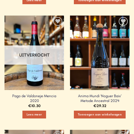
Lees meer
Toevoegen aan winkelwagen
Add to
Add to
Wishlist
Wishlist
UITVERKOCHT
Pago de Valdoneje Mencia
Anima Mundi ‘Noguer Baix’
2020
Metode Ancestral 2024
€
10.30
€
29.32
Lees meer
Toevoegen aan winkelwagen