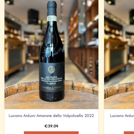
Add to
Wishlist
Luciano Ardui
Luciano Arduini Amarone della Valpolicella 2022
€
39.04