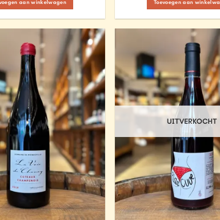
voegen aan winkelwagen
Toevoegen aan winkelw
Add to
Wishlist
UITVERKOCHT