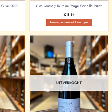
n Cuve’ 2022
Clos Roussely Touraine Rouge ‘Canaille’ 2022
€
13.54
Toevoegen aan winkelwagen
Add to
Add to
Wishlist
Wishlist
UITVERKOCHT