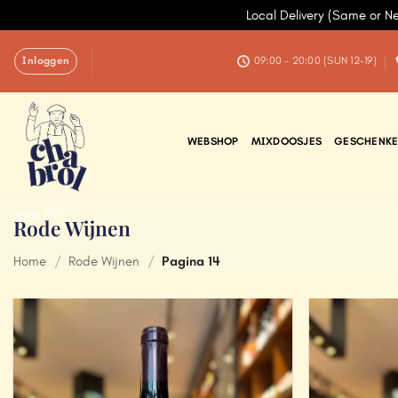
Local Delivery (Same or N
Ga
Inloggen
naar
09:00 - 20:00 (SUN 12-19)
inhoud
WEBSHOP
MIXDOOSJES
GESCHENKE
since 1991
Rode Wijnen
Home
/
Rode Wijnen
/
Pagina 14
Add to
Wishlist