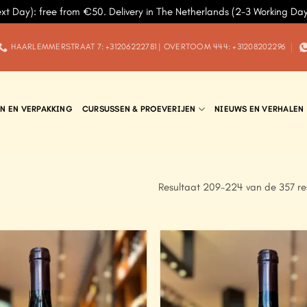
ext Day): free from €50. Delivery in The Netherlands (2-3 Working Da
HAARLEMMERSTRAAT 7: +31206222781 | OVERTOOM 444: +31208202296
N EN VERPAKKING
CURSUSSEN & PROEVERIJEN
NIEUWS EN VERHALEN
Resultaat 209–224 van de 357 re
Add to
Wishlist