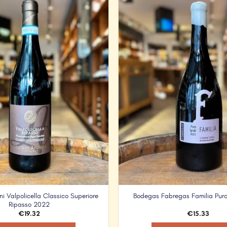
Add to
Wishlist
ni Valpolicella Classico Superiore
Bodegas Fabregas Familia Pur
Ripasso 2022
€
19.32
€
15.33