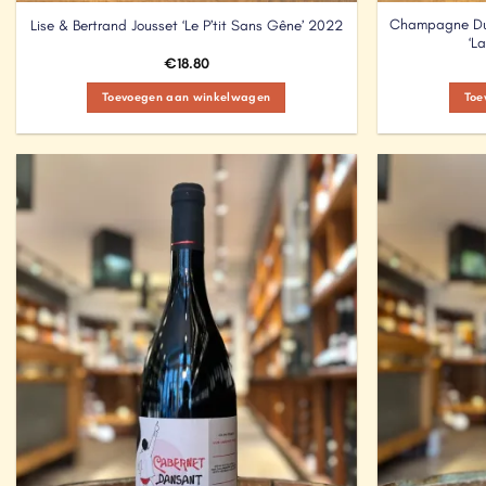
Champagne Du
Lise & Bertrand Jousset ‘Le P’tit Sans Gêne’ 2022
‘L
€
18.80
Toevoegen aan winkelwagen
Toe
Add to
Wishlist