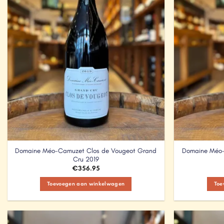
Domaine Méo-Camuzet Clos de Vougeot Grand
Domaine Méo-
Cru 2019
€
356.95
Toevoegen aan winkelwagen
Toe