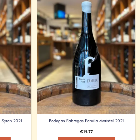
Add to
Add to
Wishlist
Wishlist
o Syrah 2021
Bodegas Fabregas Familia Moristel 2021
€
14.77