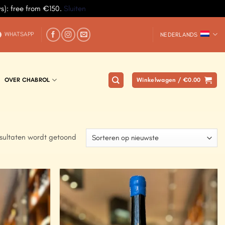
ys): free from €150.
Sluiten
WHATSAPP
NEDERLANDS
OVER CHABROL
Winkelwagen /
€
0.00
sultaten wordt getoond
Add to
Add to
Wishlist
Wishlist