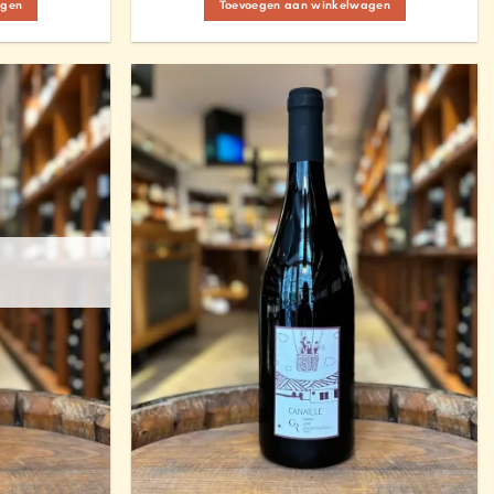
agen
Toevoegen aan winkelwagen
Add to
Add to
Wishlist
Wishlist