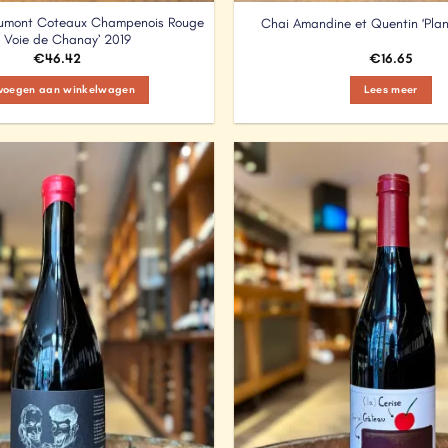
mont Coteaux Champenois Rouge
Chai Amandine et Quentin ‘Pla
a Voie de Chanay’ 2019
€
46.42
€
16.65
voegen aan winkelwagen
Lees meer
Add to
Wishlist