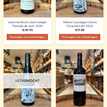
Jeannine Boutin Saint-Joseph
Valérie Courrèges Cahors
‘Parcelle de Jean’ 2024
‘Ocrement-dit’ 2022
€
34.95
€
17.80
Toevoegen aan winkelwagen
Toevoegen aan winkelwagen
Add to
Add to
Wishlist
Wishlist
UITVERKOCHT