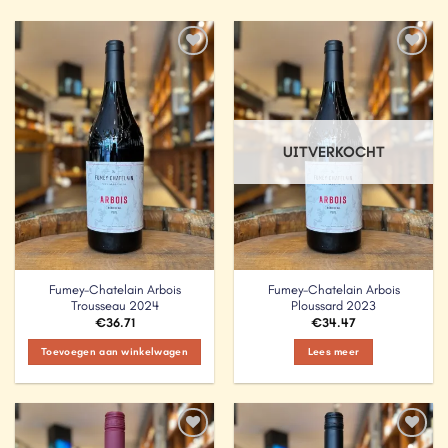
Add to
Add to
Wishlist
Wishlist
UITVERKOCHT
Fumey-Chatelain Arbois
Fumey-Chatelain Arbois
Trousseau 2024
Ploussard 2023
€
36.71
€
34.47
Toevoegen aan winkelwagen
Lees meer