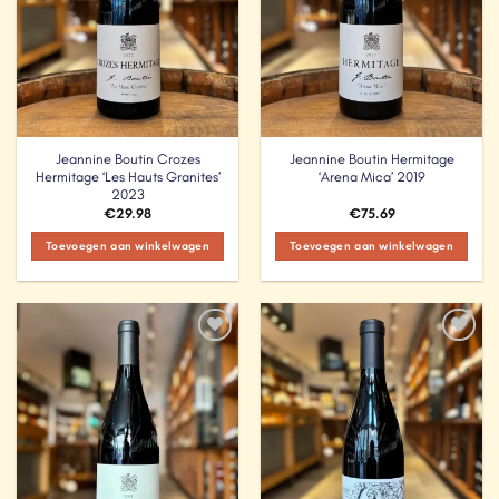
Jeannine Boutin Crozes
Jeannine Boutin Hermitage
Hermitage ‘Les Hauts Granites’
‘Arena Mica’ 2019
2023
€
29.98
€
75.69
Toevoegen aan winkelwagen
Toevoegen aan winkelwagen
Add to
Add to
Wishlist
Wishlist