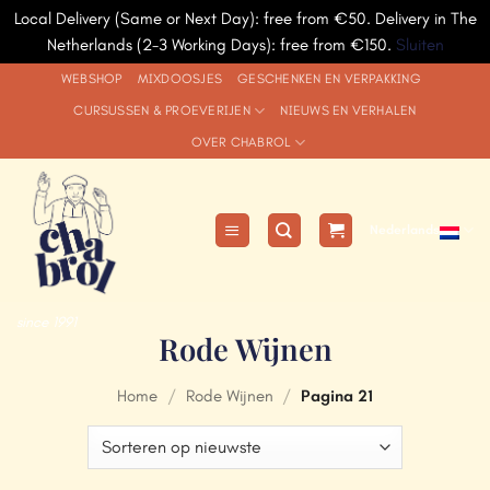
Local Delivery (Same or Next Day): free from €50. Delivery in The
Netherlands (2-3 Working Days): free from €150.
Sluiten
Ga
WEBSHOP
MIXDOOSJES
GESCHENKEN EN VERPAKKING
naar
CURSUSSEN & PROEVERIJEN
NIEUWS EN VERHALEN
inhoud
OVER CHABROL
Nederlands
since 1991
Rode Wijnen
Home
/
Rode Wijnen
/
Pagina 21