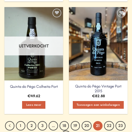
Add to
Add to
Wishlist
Wishlist
UITVERKOCHT
Quinta do Pégo Vintage Port
Quinta do Pégo Colheita Port
2015
€
49.62
€
82.88
Lees meer
Toevoegen aan winkelwagen
1
2
3
…
18
19
20
21
22
23