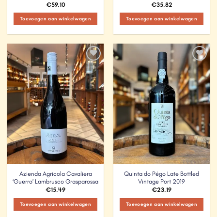
€
59.10
€
35.82
Toevoegen aan winkelwagen
Toevoegen aan winkelwagen
Add to
Add to
Wishlist
Wishlist
Azienda Agricola Cavaliera
Quinta do Pégo Late Bottled
‘Guerro’ Lambrusco Grasparossa
Vintage Port 2019
€
15.49
€
23.19
Toevoegen aan winkelwagen
Toevoegen aan winkelwagen