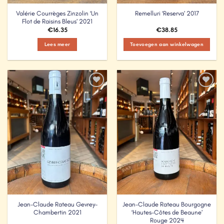
Valérie Courrèges Zinzolin ‘Un
Remelluri ‘Reserva’ 2017
Flot de Raisins Bleus’ 2021
€
16.35
€
38.85
Lees meer
Toevoegen aan winkelwagen
Add to
Add to
Wishlist
Wishlist
Jean-Claude Rateau Gevrey-
Jean-Claude Rateau Bourgogne
Chambertin 2021
‘Hautes-Côtes de Beaune’
Rouge 2024