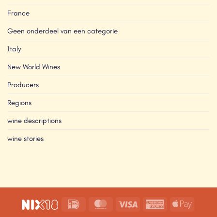
France
Geen onderdeel van een categorie
Italy
New World Wines
Producers
Regions
wine descriptions
wine stories
IDeal
MasterCard
Visa
American
Apple
Express
Pay