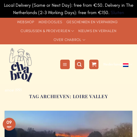
Local Delivery (Same or Next Day): free from €50. Delivery in The
Netherlands (2-3 Working Days): free from €150.
Sluiten
Ga
WEBSHOP
MIXDOOSJES
GESCHENKEN EN VERPAKKING
naar
CURSUSSEN & PROEVERIJEN
NIEUWS EN VERHALEN
inhoud
OVER CHABROL
Nederlands
since 1991
TAG ARCHIEVEN:
LOIRE VALLEY
09
apr