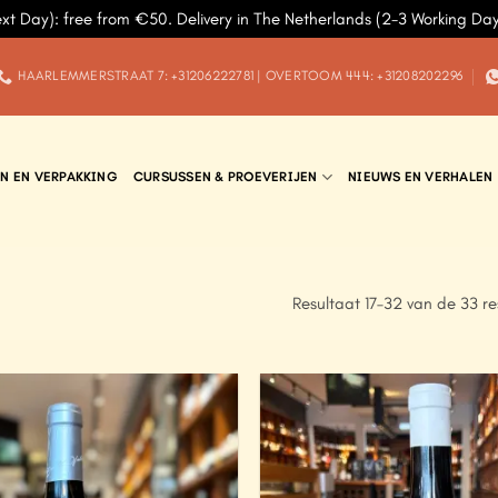
ext Day): free from €50. Delivery in The Netherlands (2-3 Working Da
HAARLEMMERSTRAAT 7: +31206222781 | OVERTOOM 444: +31208202296
N EN VERPAKKING
CURSUSSEN & PROEVERIJEN
NIEUWS EN VERHALEN
Resultaat 17–32 van de 33 r
Add to
Wishlist