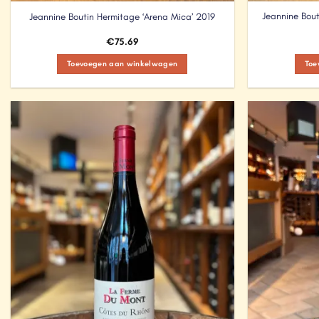
Jeannine Bout
Jeannine Boutin Hermitage ‘Arena Mica’ 2019
€
75.69
Toevoegen aan winkelwagen
Toe
Add to
Wishlist