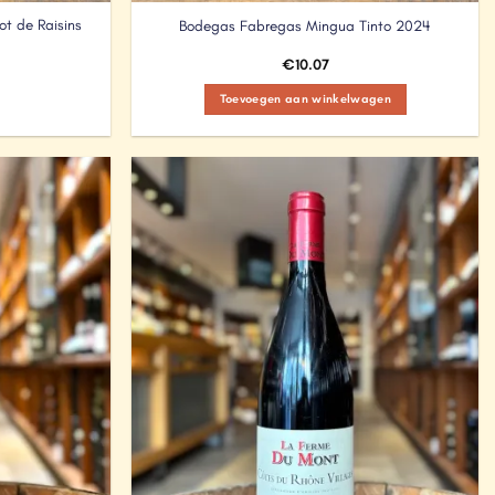
ot de Raisins
Bodegas Fabregas Mingua Tinto 2024
€
10.07
Toevoegen aan winkelwagen
Add to
Add to
Wishlist
Wishlist