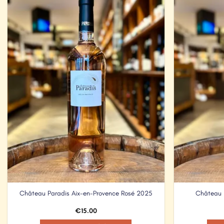
Add to
Wishlist
Château Paradis Aix-en-Provence Rosé 2025
Château P
€
15.00