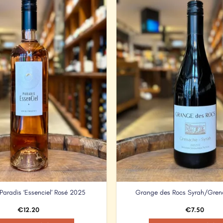
Add to
Wishlist
aradis ‘Essenciel’ Rosé 2025
Grange des Rocs Syrah/Gre
€
12.20
€
7.50