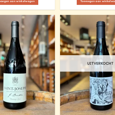
voegen aan winkelwagen
Toevoegen aan winkelw
Add to
Wishlist
UITVERKOCHT