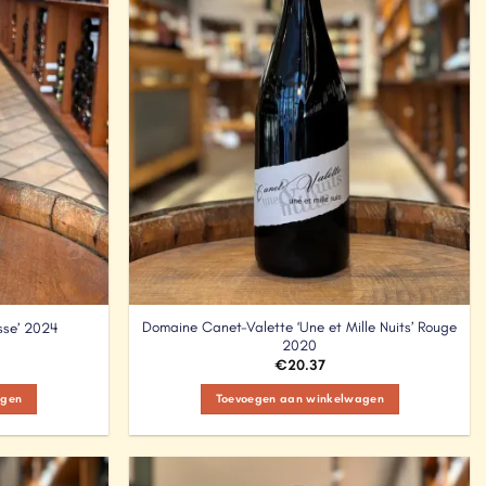
Domaine Canet-Valette ‘Une et Mille Nuits’ Rouge
sse’ 2024
2020
€
20.37
agen
Toevoegen aan winkelwagen