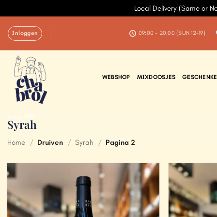
Local Delivery (Same or N
Ga
Inloggen
naar
09:00 - 20:00 (SUN 12-19)
inhoud
WEBSHOP
MIXDOOSJES
GESCHENKE
since 1991
Syrah
Home
/
Druiven
/
Syrah
/
Pagina 2
Add to
Wishlist