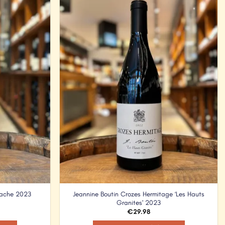
Add to
Add to
Wishlist
Wishlist
Jeannine Boutin Crozes Hermitage ‘Les Hauts
nache 2023
Granites’ 2023
€
29.98