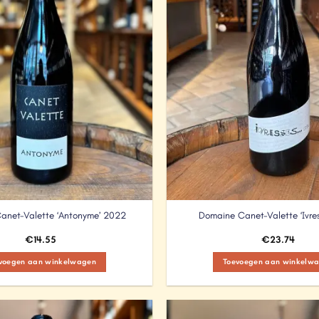
anet-Valette ‘Antonyme’ 2022
Domaine Canet-Valette ‘Ivre
€
14.55
€
23.74
voegen aan winkelwagen
Toevoegen aan winkelw