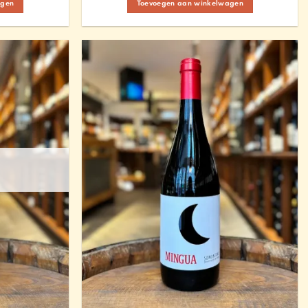
agen
Toevoegen aan winkelwagen
Add to
Add to
Wishlist
Wishlist