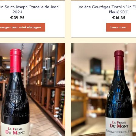
in Saint-Joseph ‘Parcelle de Jean’
Valérie Courrèges Zinzolin ‘Un Fl
2024
Bleus’ 2021
€
34.95
€
16.35
voegen aan winkelwagen
Lees meer
Add to
Wishlist