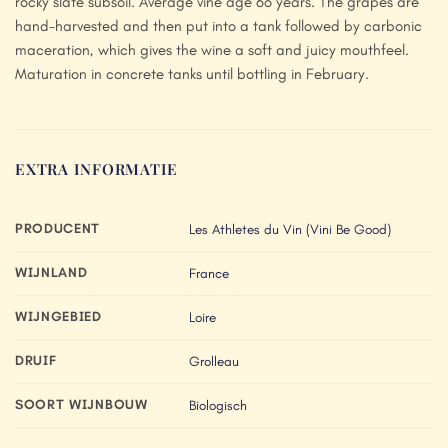
rocky slate subsoil. Average vine age 6o years. The grapes are
hand-harvested and then put into a tank followed by carbonic
maceration, which gives the wine a soft and juicy mouthfeel.
Maturation in concrete tanks until bottling in February.
EXTRA INFORMATIE
PRODUCENT
Les Athletes du Vin (Vini Be Good)
WIJNLAND
France
WIJNGEBIED
Loire
DRUIF
Grolleau
SOORT WIJNBOUW
Biologisch