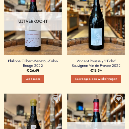
Wishlist
Wishlist
UITVERKOCHT
Philippe Gilbert Menetou-Salon
Vincent Roussely ‘L’Echo’
Rouge 2022
Sauvignon Vin de France 2022
€
26.64
€
13.54
Lees meer
Toevoegen aan winkelwagen
Add to
Add to
Wishlist
Wishlist