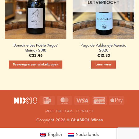
UITVERKOCHT
Domaine Les Poëte ‘Argos’
Pago de Valdoneje Mencia
Quincy 2018
2020
€
32.46
€
10.30
Toevoegen aan winkelwagen
Lees meer
IDeal
MasterCard
Visa
American
Apple
Express
Pay
MEET THE TEAM
CONTACT
Copyright 2026 ©
CHABROL Wines
English
Nederlands