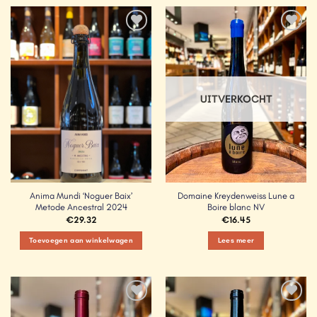
Add to
Add to
Wishlist
Wishlist
UITVERKOCHT
Anima Mundi ‘Noguer Baix’
Domaine Kreydenweiss Lune a
Metode Ancestral 2024
Boire blanc NV
€
29.32
€
16.45
Toevoegen aan winkelwagen
Lees meer
Add to
Add to