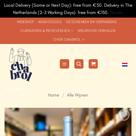
Local Delivery (Same or Next Day): free from €50. Delivery in The
Netherlands (2-3 Working Days): free from €150.
Sluiten
Ga
WEBSHOP
MIXDOOSJES
GESCHENKEN EN VERPAKKING
naar
CURSUSSEN & PROEVERIJEN
NIEUWS EN VERHALEN
inhoud
OVER CHABROL
Nederlands
since 1991
Home
/
Alle Wijnen
Add to
Wishlist