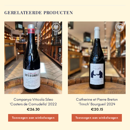
GERELATEERDE PRODUCTEN
Add to
Add to
Wishlist
Wishlist
Companya Viticola Sileo
Catherine et Pierre Breton
‘Costers de Cornudella’ 2022
‘Trinch’ Bourgueil 2024
€
26.30
€
20.15
Toevoegen aan winkelwagen
Toevoegen aan winkelwagen