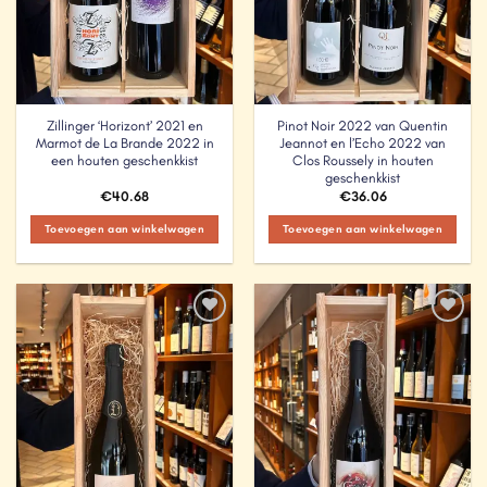
Zillinger ‘Horizont’ 2021 en
Pinot Noir 2022 van Quentin
Marmot de La Brande 2022 in
Jeannot en l’Echo 2022 van
een houten geschenkkist
Clos Roussely in houten
geschenkkist
€
40.68
€
36.06
Toevoegen aan winkelwagen
Toevoegen aan winkelwagen
Add to
Add to
Wishlist
Wishlist