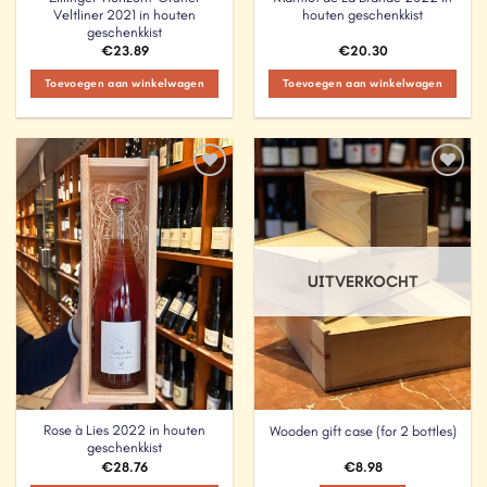
Veltliner 2021 in houten
houten geschenkkist
geschenkkist
€
23.89
€
20.30
Toevoegen aan winkelwagen
Toevoegen aan winkelwagen
Add to
Add to
Wishlist
Wishlist
UITVERKOCHT
Rose à Lies 2022 in houten
Wooden gift case (for 2 bottles)
geschenkkist
€
28.76
€
8.98