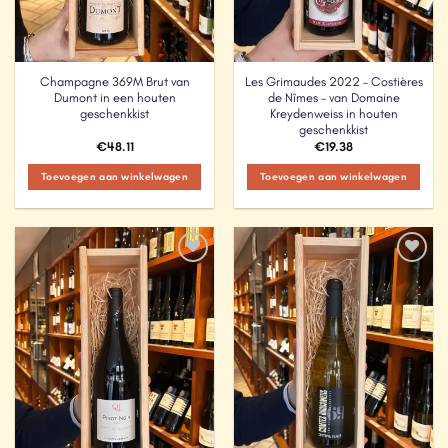
Champagne 369M Brut van
Les Grimaudes 2022 – Costières
Dumont in een houten
de Nîmes – van Domaine
geschenkkist
Kreydenweiss in houten
geschenkkist
€
48.11
€
19.38
Toevoegen aan winkelwagen
Toevoegen aan winkelwagen
Add to
Add to
Wishlist
Wishlist