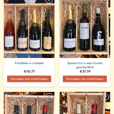
Add to
Add to
Wishlist
Wishlist
Spaans trio in een houten
4 bubbles in a basket
geschenkkist
€
113.77
€
57.79
Toevoegen aan winkelwagen
Toevoegen aan winkelwagen
Add to
Add to
Wishlist
Wishlist