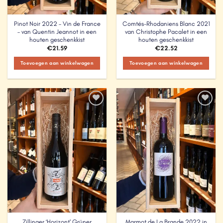
Pinot Noir 2022 – Vin de France
Comtés-Rhodaniens Blanc 2021
– van Quentin Jeannot in een
van Christophe Pacalet in een
houten geschenkkist
houten geschenkkist
€
21.59
€
22.52
Toevoegen aan winkelwagen
Toevoegen aan winkelwagen
Add to
Add to
Wishlist
Wishlist
Zillinger ‘Horizont’ Grüner
Marmot de La Brande 2022 in