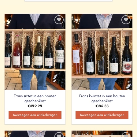
Add to
Add to
Wishlist
Wishlist
Frans sixtet in een houten
Frans kwintet in een houten
geschenkkist
geschenkkist
€
149.24
€
86.33
Toevoegen aan winkelwagen
Toevoegen aan winkelwagen