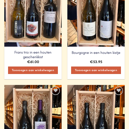
Frans trio in een houten
Bourgogne in een houten kistje
geschenkkist
€
61.00
€
53.95
Toevoegen aan winkelwagen
Toevoegen aan winkelwagen
Add to
Add to
Wishlist
Wishlist