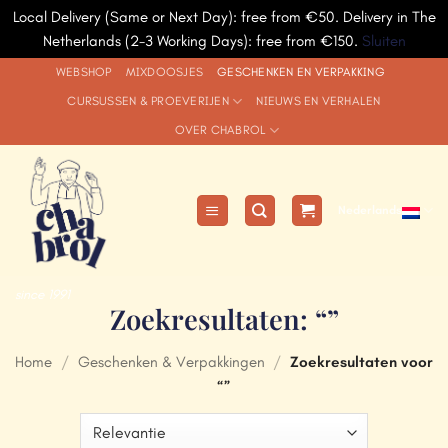
Local Delivery (Same or Next Day): free from €50. Delivery in The
Netherlands (2-3 Working Days): free from €150.
Sluiten
Ga
WEBSHOP
MIXDOOSJES
GESCHENKEN EN VERPAKKING
naar
CURSUSSEN & PROEVERIJEN
NIEUWS EN VERHALEN
inhoud
OVER CHABROL
Nederlands
since 1991
Zoekresultaten: “”
Home
/
Geschenken & Verpakkingen
/
Zoekresultaten voor
“”