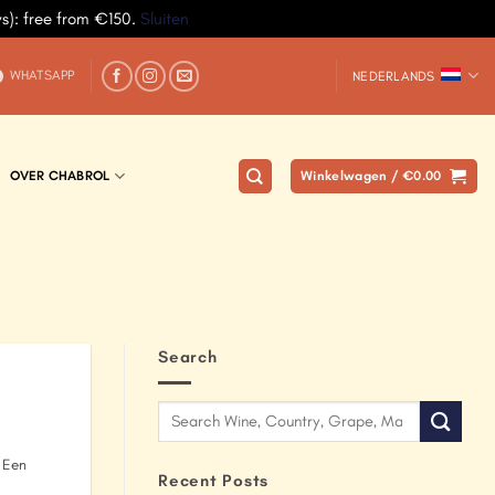
ys): free from €150.
Sluiten
WHATSAPP
NEDERLANDS
OVER CHABROL
Winkelwagen /
€
0.00
Search
 Een
Recent Posts