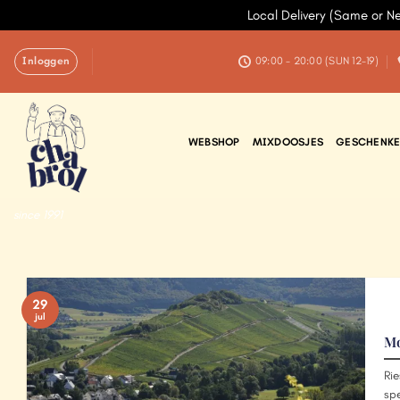
Local Delivery (Same or N
Ga
Inloggen
naar
09:00 - 20:00 (SUN 12-19)
inhoud
WEBSHOP
MIXDOOSJES
GESCHENKE
since 1991
29
jul
Mo
Rie
spe