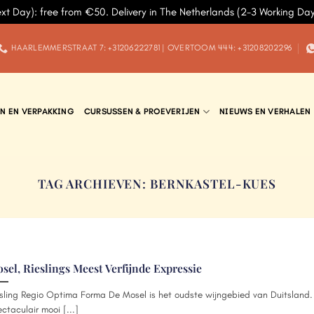
ext Day): free from €50. Delivery in The Netherlands (2-3 Working Da
HAARLEMMERSTRAAT 7: +31206222781 | OVERTOOM 444: +31208202296
N EN VERPAKKING
CURSUSSEN & PROEVERIJEN
NIEUWS EN VERHALEN
TAG ARCHIEVEN:
BERNKASTEL-KUES
sel, Rieslings Meest Verfijnde Expressie
sling Regio Optima Forma De Mosel is het oudste wijngebied van Duitsland.
ctaculair mooi [...]