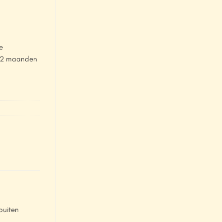
e
. 12 maanden
buiten