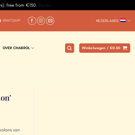
ys): free from €150.
Sluiten
WHATSAPP
NEDERLANDS
OVER CHABROL
Winkelwagen /
€
0.00
on’
balans van