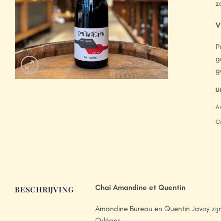
z
V
P
g
g
U
A
C
Chai Amandine et Quentin
BESCHRIJVING
Amandine Bureau en Quentin Javoy zijn e
Orléans.