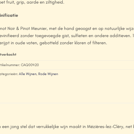
oet fruit, grip, aarde en ziltigheid.
inificatie
inot Noir & Pinot Meunier, met de hand geoogst en op natuurlijke wijz
evinifieerd zonder toegevoegde gist, sulfieten en andere additieven
erijpt in oude vaten, gebotteld zonder klaren of filteren.
itverkocht
rtikelnummer:
CAQ00420
ategorieën:
Alle Wijnen
,
Rode Wijnen
en jong stel dat verrukkelijke wijn maakt in Mézières-lez-Cléry, net 