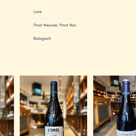
Loire
Pinot Meunier
,
Pinot Noir
Biologisch
Add to
Add to
Wishlist
Wishlist