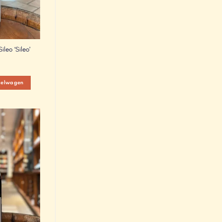
leo ‘Sileo’
kelwagen
Add to
Wishlist