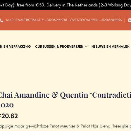
ext Day): free from €50. Delivery in The Netherlands (2-3 Working Da
HAARLEMMERSTRAAT 7: +31206222781 | OVERTOOM 444: +31208202296
N EN VERPAKKING
CURSUSSEN & PROEVERIJEN
NIEUWS EN VERHALEN
Chai Amandine & Quentin ‘Contradicti
2020
20.82
€
appige maar gewichtloze Pinot Meunier & Pinot Noir blend, heerlijke 