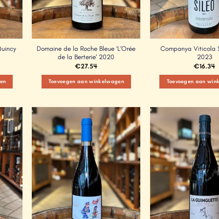
Quincy
Domaine de la Roche Bleue ‘L’Orée
Companya Viticola Si
de la Berterie’ 2020
2023
€
27.54
€
16.34
en
Toevoegen aan winkelwagen
Toevoegen aan win
Add to
Add to
Wishlist
Wishlist