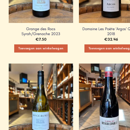
Grange des Rocs
Domaine Les Poëte ‘Argos’ 
Syrah/Grenache 2023
2018
€
7.50
€
32.46
Toevoegen aan winkelwagen
Toevoegen aan winkelwag
Add to
Wishlist