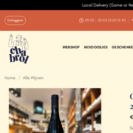
Local Delivery (Same or N
Ga
Inloggen
naar
09:00 - 20:00 (SUN 12-19)
inhoud
WEBSHOP
MIXDOOSJES
GESCHENKE
since 1991
Home
/
Alle Wijnen
Add to
Wishlist
S