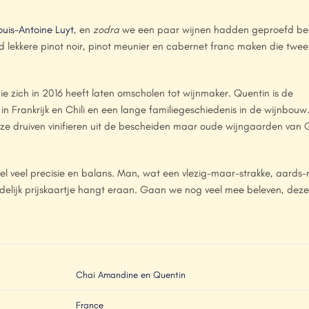
ouis-Antoine Luyt
, en
zodra
we een paar wijnen hadden geproefd be
d lekkere pinot noir, pinot meunier en cabernet franc maken die twee
e zich in 2016 heeft laten omscholen tot wijnmaker. Quentin is de
 in Frankrijk en Chili en een lange familiegeschiedenis in de wijnbouw.
 ze druiven vinifieren uit de bescheiden maar oude wijngaarden van 
l veel precisie en balans. Man, wat een vlezig-maar-strakke, aards
riendelijk prijskaartje hangt eraan. Gaan we nog veel mee beleven, de
Chai Amandine en Quentin
France