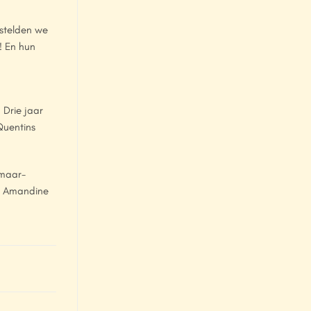
stelden we
! En hun
 Drie jaar
Quentins
-maar-
ze Amandine