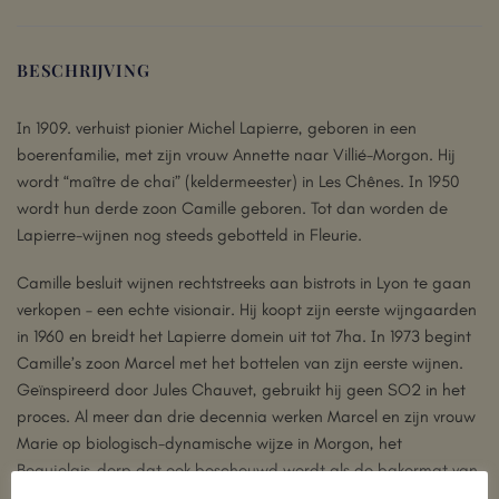
BESCHRIJVING
In 1909. verhuist pionier Michel Lapierre, geboren in een
boerenfamilie, met zijn vrouw Annette naar Villié-Morgon. Hij
wordt “maître de chai” (keldermeester) in Les Chênes. In 1950
wordt hun derde zoon Camille geboren. Tot dan worden de
Lapierre-wijnen nog steeds gebotteld in Fleurie.
Camille besluit wijnen rechtstreeks aan bistrots in Lyon te gaan
verkopen – een echte visionair. Hij koopt zijn eerste wijngaarden
in 1960 en breidt het Lapierre domein uit tot 7ha. In 1973 begint
Camille’s zoon Marcel met het bottelen van zijn eerste wijnen.
Geïnspireerd door Jules Chauvet, gebruikt hij geen SO2 in het
proces. Al meer dan drie decennia werken Marcel en zijn vrouw
Marie op biologisch-dynamische wijze in Morgon, het
Beaujolais-dorp dat ook beschouwd wordt als de bakermat van
de ‘natuurlijke wijn’. Hun wijnen zijn een must om te proberen