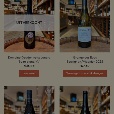
Add to
Add to
Wishlist
Wishlist
UITVERKOCHT
Domaine Kreydenweiss Lune a
Grange des Rocs
Boire blanc NV
Sauvignon/Viognier 2025
€
16.45
€
7.50
Lees meer
Toevoegen aan winkelwagen
Add to
Add to
Wishlist
Wishlist