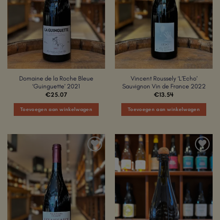
Domaine de la Roche Bleue
Vincent Roussely ‘L’Echo’
‘Guinguette’ 2021
Sauvignon Vin de France 2022
€
25.07
€
13.54
Toevoegen aan winkelwagen
Toevoegen aan winkelwagen
Add to
Add to
Wishlist
Wishlist