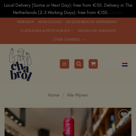
Local Delivery (Same or Next Day): free from €50. Delivery in The
Netherlands (2-3 Working Days): free from €150.
Sluiten
Ga
WEBSHOP
MIXDOOSJES
GESCHENKEN EN VERPAKKING
naar
CURSUSSEN & PROEVERIJEN
NIEUWS EN VERHALEN
inhoud
OVER CHABROL
Nederlands
since 1991
Home
/
Alle Wijnen
Add to
Wishlist