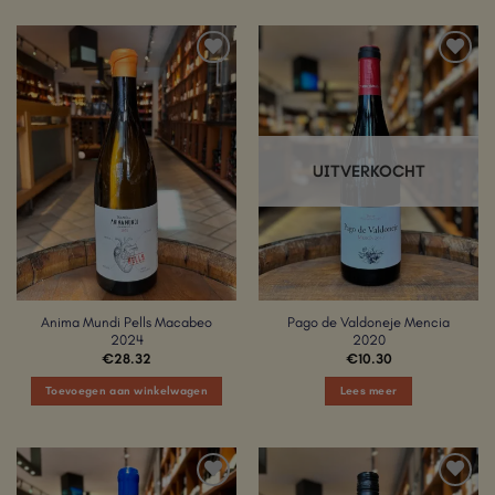
Add to
Add to
Wishlist
Wishlist
UITVERKOCHT
Anima Mundi Pells Macabeo
Pago de Valdoneje Mencia
2024
2020
€
28.32
€
10.30
Toevoegen aan winkelwagen
Lees meer