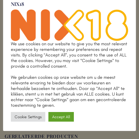
NIX18
voor Beaujolais-liefhebbers!
EXTRA INFORMATIE
We use cookies on our website to give you the most relevant
experience by remembering your preferences and repeat
visits. By clicking “Accept All”, you consent to the use of ALL
PRODUCENT
Domaine Marcel Lapierre
the cookies. However, you may visit "Cookie Settings" to
provide a controlled consent.
WIJNLAND
France
We gebruiken cookies op onze website om u de meest
WIJNGEBIED
Beaujolais
relevante ervaring te bieden door uw voorkeuren en
herhaalde bezoeken te onthouden. Door op "Accept All" te
klikken, stemt u in met het gebruik van ALLE cookies. U kunt
DRUIF
Gamay
echter naar "Cookie Settings" gaan om een gecontroleerde
toestemming te geven.
SOORT WIJNBOUW
Biologisch
Cookie Settings
Accept All
GERELATEERDE PRODUCTEN