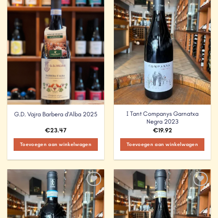
Add to
Add to
Wishlist
Wishlist
I Tant Companys Garnatxa
G.D. Vajra Barbera d’Alba 2025
Negra 2023
€
23.47
€
19.92
Toevoegen aan winkelwagen
Toevoegen aan winkelwagen
Add to
Add to
Wishlist
Wishlist