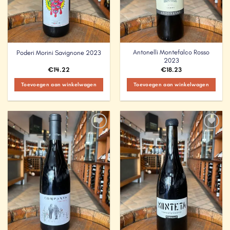
Antonelli Montefalco Rosso
Poderi Morini Savignone 2023
2023
€
14.22
€
18.23
Toevoegen aan winkelwagen
Toevoegen aan winkelwagen
Add to
Add to
Wishlist
Wishlist