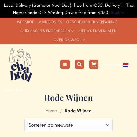
Local Delivery (Same or Next Day): free from €50. Delivery in The
Netherlands (2-3 Working Days): free from €150.
Sluiten
Ga
WEBSHOP
MIXDOOSJES
GESCHENKEN EN VERPAKKING
naar
CURSUSSEN & PROEVERIJEN
NIEUWS EN VERHALEN
inhoud
OVER CHABROL
Nederlands
since 1991
Rode Wijnen
Home
/
Rode Wijnen