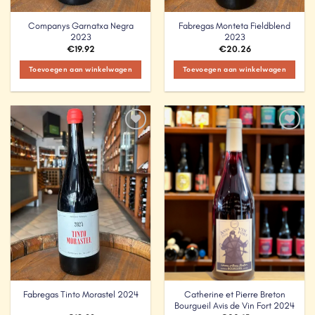
Companys Garnatxa Negra
Fabregas Monteta Fieldblend
2023
2023
€
19.92
€
20.26
Toevoegen aan winkelwagen
Toevoegen aan winkelwagen
Add to
Add to
Wishlist
Wishlist
Catherine et Pierre Breton
Fabregas Tinto Morastel 2024
Bourgueil Avis de Vin Fort 2024