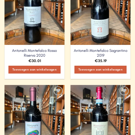
Antonelli Montefalco Rosso
Antonelli Montefalco Sagrantino
Riserva 2020
2019
€
30.01
€
35.19
Toevoegen aan winkelwagen
Toevoegen aan winkelwagen
Add to
Add to
Wishlist
Wishlist