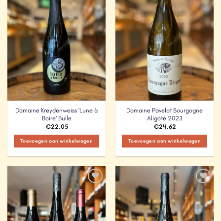
Add to
Add to
Wishlist
Wishlist
Domaine Kreydenweiss ‘Lune à
Domaine Pavelot Bourgogne
Boire’ Bulle
Aligoté 2023
€
22.05
€
24.62
Toevoegen aan winkelwagen
Toevoegen aan winkelwagen
Add to
Add to
Wishlist
Wishlist