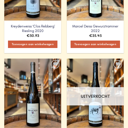
Kreydenweiss ‘Clos Rebberg’
Marcel Deiss Gewurztraminer
Riesling 2020
2022
€
50.93
€
35.45
Toevoegen aan winkelwagen
Toevoegen aan winkelwagen
Add to
Add to
Wishlist
Wishlist
UITVERKOCHT