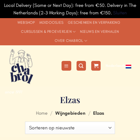
Local Delivery (Same or Next Day): free from €50. Delivery in The
Netherlands (2-3 Working Days): free from €150.
Sluiten
Ga
WEBSHOP
MIXDOOSJES
GESCHENKEN EN VERPAKKING
naar
CURSUSSEN & PROEVERIJEN
NIEUWS EN VERHALEN
inhoud
OVER CHABROL
Nederlands
since 1991
Elzas
Home
/
Wijngebieden
/
Elzas