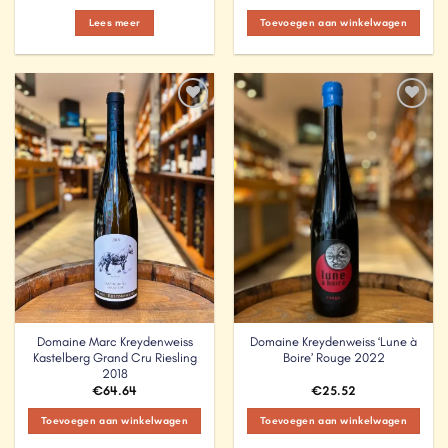
Lees meer
Toevoegen aan winkelwagen
Add to
Add to
Wishlist
Wishlist
Domaine Marc Kreydenweiss
Domaine Kreydenweiss ‘Lune à
Kastelberg Grand Cru Riesling
Boire’ Rouge 2022
2018
€
64.64
€
25.52
Toevoegen aan winkelwagen
Toevoegen aan winkelwagen