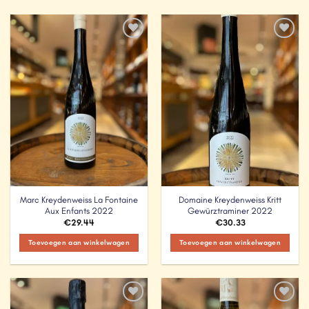
Add to
Add to
Wishlist
Wishlist
Marc Kreydenweiss La Fontaine
Domaine Kreydenweiss Kritt
Aux Enfants 2022
Gewürztraminer 2022
€
29.44
€
30.33
Toevoegen aan winkelwagen
Toevoegen aan winkelwagen