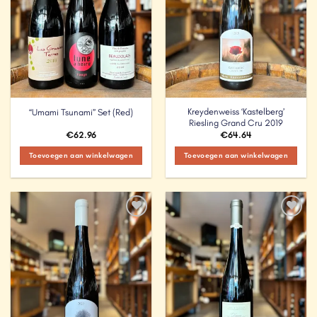
Kreydenweiss ‘Kastelberg’
“Umami Tsunami” Set (Red)
Riesling Grand Cru 2019
€
62.96
€
64.64
Toevoegen aan winkelwagen
Toevoegen aan winkelwagen
Add to
Add to
Wishlist
Wishlist