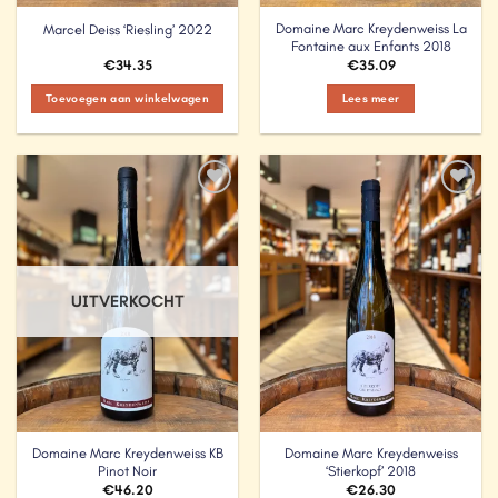
Domaine Marc Kreydenweiss La
Marcel Deiss ‘Riesling’ 2022
Fontaine aux Enfants 2018
€
34.35
€
35.09
Toevoegen aan winkelwagen
Lees meer
Add to
Add to
Wishlist
Wishlist
UITVERKOCHT
Domaine Marc Kreydenweiss KB
Domaine Marc Kreydenweiss
Pinot Noir
‘Stierkopf’ 2018
€
46.20
€
26.30