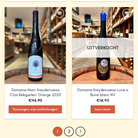
Add to
Add to
Wishlist
Wishlist
UITVERKOCHT
Domaine Marc Kreydenweiss
Domaine Kreydenweiss Lune a
‘Clos Rebgarten’ Orange 2020
Boire blanc NV
€
46.90
€
16.45
Toevoegen aan winkelwagen
Lees meer
1
2