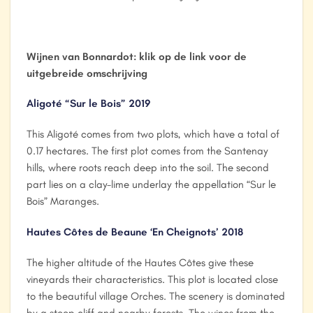
Wijnen van Bonnardot: klik op de link voor de
uitgebreide omschrijving
Aligoté “Sur le Bois” 2019
This Aligoté comes from two plots, which have a total of
0.17 hectares. The first plot comes from the Santenay
hills, where roots reach deep into the soil. The second
part lies on a clay-lime underlay the appellation “Sur le
Bois” Maranges.
Hautes Côtes de Beaune ‘En Cheignots’ 2018
The higher altitude of the Hautes Côtes give these
vineyards their characteristics. This plot is located close
to the beautiful village Orches. The scenery is dominated
by a steep cliff and nearby forests. The wines from the