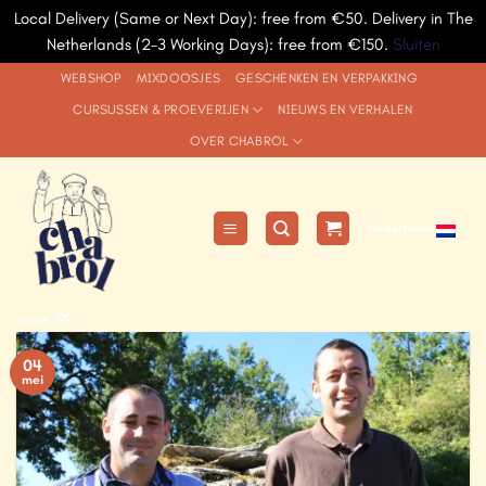
Local Delivery (Same or Next Day): free from €50. Delivery in The
Netherlands (2-3 Working Days): free from €150.
Sluiten
Ga
WEBSHOP
MIXDOOSJES
GESCHENKEN EN VERPAKKING
naar
CURSUSSEN & PROEVERIJEN
NIEUWS EN VERHALEN
inhoud
OVER CHABROL
Nederlands
since 1991
04
mei