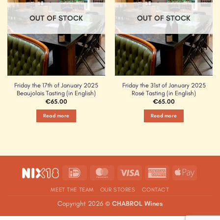
OUT OF STOCK
OUT OF STOCK
Friday the 17th of January 2025
Friday the 31st of January 2025
Beaujolais Tasting (in English)
Rosé Tasting (in English)
€
65.00
€
65.00
Read more
Read more
IDeal
MasterCard
Visa
American
Apple
Express
Pay
MEET THE TEAM
OUR STORES
CONTACT
Copyright 2026 ©
CHABROL Wines