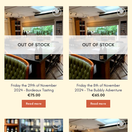
Add to
Add to
Wishlist
Wishlist
OUT OF STOCK
OUT OF STOCK
Friday the 29th of November
Friday the 8th of November
2024 – Bordeaux Tasting
2024 – The Bubbly Adventure
€
75.00
€
65.00
Read more
Read more