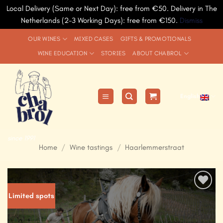
Local Delivery (Same or Next Day): free from €50. Delivery in The
Netherlands (2-3 Working Days): free from €150.
Dismiss
Skip
OUR WINES
MIXED CASES
GIFTS & PROMOTIONALS
to
WINE EDUCATION
STORIES
ABOUT CHABROL
content
English
since 1991
Home
/
Wine tastings
/
Haarlemmerstraat
Limited spots
Add to
Wishlist