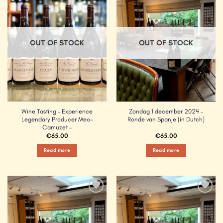
Add to
Add to
Wishlist
Wishlist
OUT OF STOCK
OUT OF STOCK
Wine Tasting – Experience
Zondag 1 december 2024 –
Legendary Producer Meo-
Ronde van Spanje (in Dutch)
Camuzet –
€
65.00
€
65.00
Read more
Read more
Add to
Add to
Wishlist
Wishlist